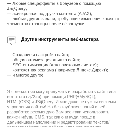
— Любые спецэффекты в браузере с помощью
JS/jQuery;
— асинхронная подгрузка контента (AJAX);
— любые другие задачи, требующие изменения каких-то
элементов страницы после её загрузки.
Другие инструменты веб-мастера
— Создание и настройка сайта;
— общая оптимизация движка сайта;
— SEO-оптимизация (для поисковых систем);
— контекстная реклама (например Яндекс.Директ);
— и многое другое.
Я с легкостью могу придумать и разработать сайт типа
вот этого (vj72.ru) при помощи PHP(±MySQL),
HTML(CSS) и JS/jQuery. И мне даже не нужны системы
управления сайтом! Но без глубоких знаний в веб-
разработке рекомендую Вам все-таки использовать
какие-нибудь CMS, так как они куда проще в
дальнейшем наполнении и редактировании текстов/