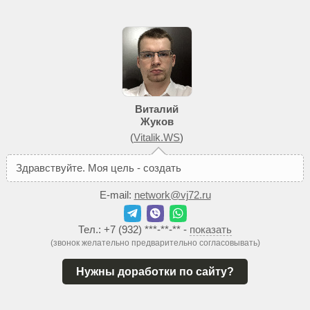
Виталий
Жуков
(
Vitalik.WS
)
З
д
р
а
в
с
т
в
у
й
т
е
.
М
о
я
ц
е
л
ь
-
с
о
з
д
а
т
ь
В
а
м
т
а
к
о
й
с
E-mail:
network@vj72.ru
Тел.:
+7 (932) ***-**-**
-
показать
(звонок желательно предварительно согласовывать)
Нужны доработки по сайту?