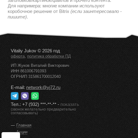
заголовков/картинок/файлов и прочего контента.
Для напримера: многие компании используют
коробочное решение от Bitrix
(если заинтересовало -
пишите)
.
Vitaliy Jukov © 2026 год
,
оферта
политика обработки ПД
ИП Жуков Виталий Викторович
ИНН 861006791093
ОГРНИП 315861700012040
E-mail:
network@vj72.ru
Тел.:
+7 (932) ***-**-**
-
показать
(звонок желательно предварительно
согласовывать)
Главная
Акции