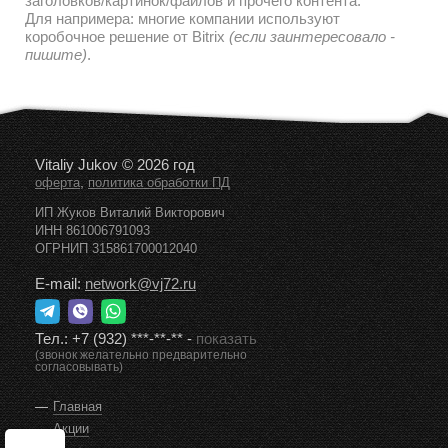
дальнейшем наполнении и редактировании текстов/
заголовков/картинок/файлов и прочего контента.
Для напримера: многие компании используют
коробочное решение от Bitrix
(если заинтересовало -
пишите)
.
Vitaliy Jukov © 2026 год
,
оферта
политика обработки ПД
ИП Жуков Виталий Викторович
ИНН 861006791093
ОГРНИП 315861700012040
E-mail:
network@vj72.ru
Тел.:
+7 (932) ***-**-**
-
показать
(звонок желательно предварительно
согласовывать)
Главная
Акции