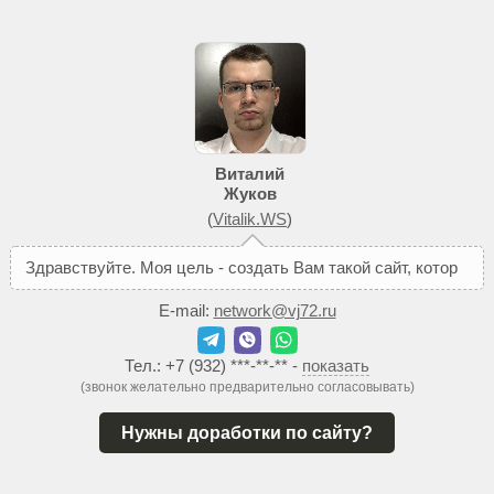
Виталий
Жуков
(
Vitalik.WS
)
З
д
р
а
в
с
т
в
у
й
т
е
.
М
о
я
ц
е
л
ь
-
с
о
з
д
а
т
ь
В
а
м
т
а
к
о
й
с
а
й
т
,
к
о
т
о
р
ы
й
п
о
м
о
ж
е
т
E-mail:
network@vj72.ru
Тел.:
+7 (932) ***-**-**
-
показать
(звонок желательно предварительно согласовывать)
Нужны доработки по сайту?