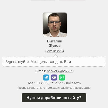
Виталий
Жуков
(
Vitalik.WS
)
З
д
р
а
в
с
т
в
у
й
т
е
.
М
о
я
ц
е
л
ь
-
с
о
з
д
а
т
ь
В
а
м
т
а
к
о
й
с
а
й
т
,
E-mail:
network@vj72.ru
Тел.:
+7 (932) ***-**-**
-
показать
(звонок желательно предварительно согласовывать)
Нужны доработки по сайту?