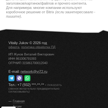
заголовков/картинок/файлов и прочего контента.
Для напримера: многие компании используют
коробочное решение от Bitrix
(если заинтересовало -
пишите)
.
Vitaliy Jukov © 2026 год
,
оферта
политика обработки ПД
ИП Жуков Виталий Викторович
ИНН 861006791093
ОГРНИП 315861700012040
E-mail:
network@vj72.ru
Тел.:
+7 (932) ***-**-**
-
показать
(звонок желательно предварительно
согласовывать)
Главная
Акции