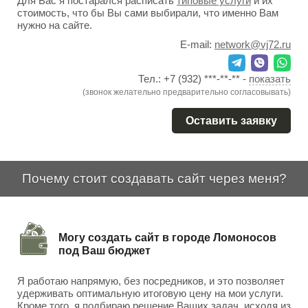
Для Вас я постарался расписать
типовые услуги
и их
стоимость, что бы Вы сами выбирали, что именно Вам
нужно на сайте.
E-mail:
network@vj72.ru
Тел.:
+7 (932) ***-**-**
-
показать
(звонок желательно предварительно согласовывать)
Оставить заявку
Почему стоит создавать сайт через меня?
Могу создать сайт в городе Ломоносов
под Ваш бюджет
Я работаю напрямую, без посредников, и это позволяет
удерживать оптимальную итоговую цену на мои услуги.
Кроме того, я подбираю решение Ваших задач, исходя из