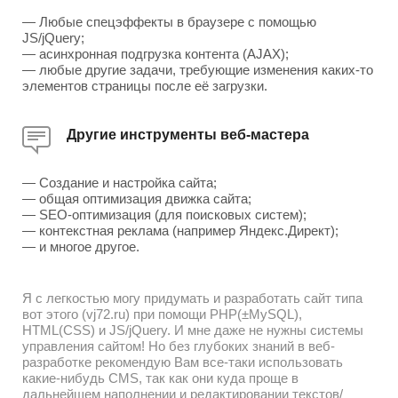
— Любые спецэффекты в браузере с помощью
JS/jQuery;
— асинхронная подгрузка контента (AJAX);
— любые другие задачи, требующие изменения каких-то
элементов страницы после её загрузки.
Другие инструменты веб-мастера
— Создание и настройка сайта;
— общая оптимизация движка сайта;
— SEO-оптимизация (для поисковых систем);
— контекстная реклама (например Яндекс.Директ);
— и многое другое.
Я с легкостью могу придумать и разработать сайт типа
вот этого (vj72.ru) при помощи PHP(±MySQL),
HTML(CSS) и JS/jQuery. И мне даже не нужны системы
управления сайтом! Но без глубоких знаний в веб-
разработке рекомендую Вам все-таки использовать
какие-нибудь CMS, так как они куда проще в
дальнейшем наполнении и редактировании текстов/