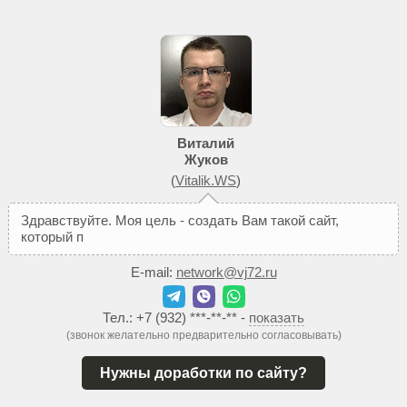
Виталий
Жуков
(
Vitalik.WS
)
З
д
р
а
в
с
т
в
у
й
т
е
.
М
о
я
ц
е
л
ь
-
с
о
з
д
а
т
ь
В
а
м
т
а
к
о
й
с
а
й
т
,
к
о
т
о
р
ы
й
п
о
м
о
ж
е
т
д
о
б
и
E-mail:
network@vj72.ru
Тел.:
+7 (932) ***-**-**
-
показать
(звонок желательно предварительно согласовывать)
Нужны доработки по сайту?