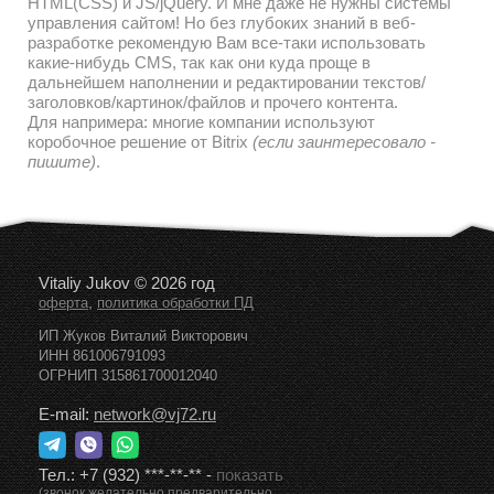
HTML(CSS) и JS/jQuery. И мне даже не нужны системы
управления сайтом! Но без глубоких знаний в веб-
разработке рекомендую Вам все-таки использовать
какие-нибудь CMS, так как они куда проще в
дальнейшем наполнении и редактировании текстов/
заголовков/картинок/файлов и прочего контента.
Для напримера: многие компании используют
коробочное решение от Bitrix
(если заинтересовало -
пишите)
.
Vitaliy Jukov © 2026 год
,
оферта
политика обработки ПД
ИП Жуков Виталий Викторович
ИНН 861006791093
ОГРНИП 315861700012040
E-mail:
network@vj72.ru
Тел.:
+7 (932) ***-**-**
-
показать
(звонок желательно предварительно