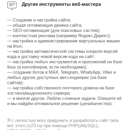
Другие инструменты веб-мастера
— Создание и настройка сайта;
— общая оптимизация движка сайта;
— SEO-оптимизация (для поисковых систем);
— контекстная реклама (например Яндекс.Директ);
— настройка и администрирование виртуальных машин
на linux;
— настройка автоматической системы конроля версий
кода и доставку новой версии кода на сайт;
— настройка любых инструментов и приложений на базе
linux (и контейнеров, если необходимо);
— создание ботов в MAX, Telegram, WhatsApp, Viber и
любых других доступных мессенджерах (на базе
сайтов);
— настройка собственного почтового домена на базе
хостинга/выделенного сервера;
— и многое другое. Люблю сложные задачи. Опишите её
и мы найдём оптимальное решение (цена/качество).
Я с легкостью могу придумать и разработать сайт типа
вот этого (vj72.ru) при помощи PHP(±MySQL),