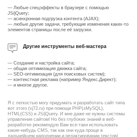
— Любые спецэффекты в браузере с помощью
JS/jQuery;
— асинхронная подгрузка контента (AJAX);
— любые другие задачи, требующие изменения каких-то
элементов страницы после её загрузки.
Другие инструменты веб-мастера
— Создание и настройка сайта;
— общая оптимизация движка сайта;
— SEO-оптимизация (для поисковых систем);
— контекстная реклама (например Яндекс.Директ);
— и многое другое.
Я с легкостью могу придумать и разработать сайт типа
вот этого (vj72.ru) при помощи PHP(±MySQL),
HTML(CSS) и JS/jQuery. И мне даже не нужны системы
управления сайтом! Но без глубоких знаний в веб-
разработке рекомендую Вам все-таки использовать
какие-нибудь CMS, так как они куда проще в
дальнейшем наполнении и редактировании текстов/