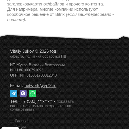
заголовков/картинок/файлов и прочего контента.
Для напримера: многие компании используют
коробочное решение от Bitrix
(если заинтересовало -
пишите)
.
Vitaliy Jukov © 2026 год
,
оферта
политика обработки ПД
ИП Жуков Виталий Викторович
ИНН 861006791093
ОГРНИП 315861700012040
E-mail:
network@vj72.ru
Тел.:
+7 (932) ***-**-**
-
показать
(звонок желательно предварительно
согласовывать)
Главная
Акции