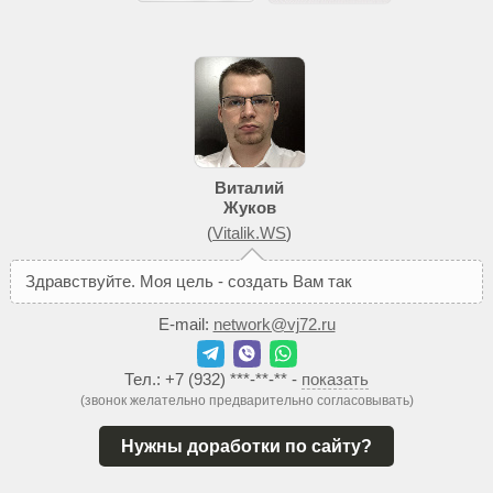
Виталий
Жуков
(
Vitalik.WS
)
З
д
р
а
в
с
т
в
у
й
т
е
.
М
о
я
ц
е
л
ь
-
с
о
з
д
а
т
ь
В
а
м
т
а
к
о
й
с
а
й
т
,
к
о
E-mail:
network@vj72.ru
Тел.:
+7 (932) ***-**-**
-
показать
(звонок желательно предварительно согласовывать)
Нужны доработки по сайту?