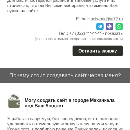
Для Вас я постарался расписать
типовые услуги
и их
стоимость, что бы Вы сами выбирали, что именно Вам
нужно на сайте.
E-mail:
network@vj72.ru
Тел.:
+7 (932) ***-**-**
-
показать
(звонок желательно предварительно согласовывать)
Оставить заявку
Почему стоит создавать сайт через меня?
Могу создать сайт в городе Махачкала
под Ваш бюджет
Я работаю напрямую, без посредников, и это позволяет
удерживать оптимальную итоговую цену на мои услуги.
Кроме того, я подбираю решение Ваших задач, исходя из