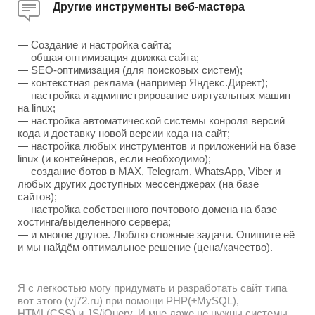
Другие инструменты веб-мастера
— Создание и настройка сайта;
— общая оптимизация движка сайта;
— SEO-оптимизация (для поисковых систем);
— контекстная реклама (например Яндекс.Директ);
— настройка и администрирование виртуальных машин
на linux;
— настройка автоматической системы конроля версий
кода и доставку новой версии кода на сайт;
— настройка любых инструментов и приложений на базе
linux (и контейнеров, если необходимо);
— создание ботов в MAX, Telegram, WhatsApp, Viber и
любых других доступных мессенджерах (на базе
сайтов);
— настройка собственного почтового домена на базе
хостинга/выделенного сервера;
— и многое другое. Люблю сложные задачи. Опишите её
и мы найдём оптимальное решение (цена/качество).
Я с легкостью могу придумать и разработать сайт типа
вот этого (vj72.ru) при помощи PHP(±MySQL),
HTML(CSS) и JS/jQuery. И мне даже не нужны системы