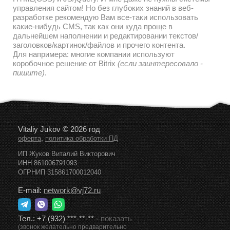
управления сайтом! Но без глубоких знаний в веб-
разработке рекомендую Вам все-таки использовать
какие-нибудь CMS, так как они куда проще в
дальнейшем наполнении и редактировании текстов/
заголовков/картинок/файлов и прочего контента.
Для напримера: многие компании используют
коробочное решение от Bitrix
(если заинтересовало -
пишите)
.
Vitaliy Jukov © 2026 год
,
оферта
политика обработки ПД
ИП Жуков Виталий Викторович
ИНН 861006791093
ОГРНИП 315861700012040
E-mail:
network@vj72.ru
Тел.:
+7 (932) ***-**-**
-
показать
(звонок желательно предварительно