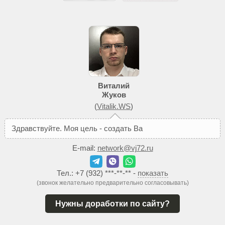
Виталий
Жуков
(
Vitalik.WS
)
З
д
р
а
в
с
т
в
у
й
т
е
.
М
о
я
ц
е
л
ь
-
с
о
з
д
а
т
ь
В
а
м
т
а
к
о
й
с
а
й
E-mail:
network@vj72.ru
Тел.:
+7 (932) ***-**-**
-
показать
(звонок желательно предварительно согласовывать)
Нужны доработки по сайту?