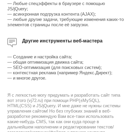
— Любые спецэффекты в браузере с помощью
JS/jQuery;
— асинхронная подгрузка контента (AJAX);
— любые другие задачи, требующие изменения каких-то
элементов страницы после её загрузки.
Другие инструменты веб-мастера
— Создание и настройка сайта;
— общая оптимизация движка сайта;
— SEO-оптимизация (для поисковых систем);
— контекстная реклама (например Яндекс.Директ);
— и многое другое.
Я с легкостью могу придумать и разработать сайт типа
вот этого (vj72.ru) при помощи PHP(±MySQL),
HTML(CSS) и JS/jQuery. И мне даже не нужны системы
управления сайтом! Но без глубоких знаний в веб-
разработке рекомендую Вам все-таки использовать
какие-нибудь CMS, так как они куда проще в
дальнейшем наполнении и редактировании текстов/