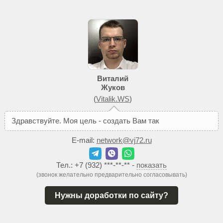
Виталий
Жуков
(
Vitalik.WS
)
З
д
р
а
в
с
т
в
у
й
т
е
.
М
о
я
ц
е
л
ь
-
с
о
з
д
а
т
ь
В
а
м
т
а
к
о
й
с
а
й
т
,
к
о
E-mail:
network@vj72.ru
Тел.:
+7 (932) ***-**-**
-
показать
(звонок желательно предварительно согласовывать)
Нужны доработки по сайту?