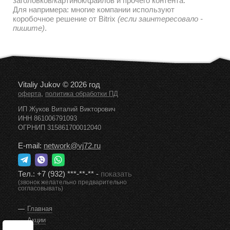
заголовков/картинок/файлов и прочего контента.
Для напримера: многие компании используют
коробочное решение от Bitrix
(если заинтересовало -
пишите)
.
Vitaliy Jukov © 2026 год
,
оферта
политика обработки ПД
ИП Жуков Виталий Викторович
ИНН 861006791093
ОГРНИП 315861700012040
E-mail:
network@vj72.ru
Тел.:
+7 (932) ***-**-**
-
показать
(звонок желательно предварительно
согласовывать)
Главная
Акции