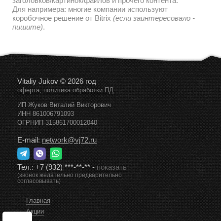
заголовков/картинок/файлов и прочего контента.
Для напримера: многие компании используют
коробочное решение от Bitrix
(если заинтересовало -
пишите)
.
Vitaliy Jukov © 2026 год
,
оферта
политика обработки ПД
ИП Жуков Виталий Викторович
ИНН 861006791093
ОГРНИП 315861700012040
E-mail:
network@vj72.ru
Тел.:
+7 (932) ***-**-**
-
показать
(звонок желательно предварительно
согласовывать)
Главная
Акции