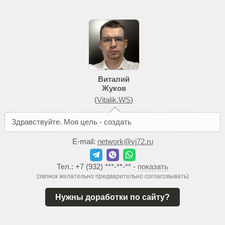
Виталий
Жуков
(
Vitalik.WS
)
З
д
р
а
в
с
т
в
у
й
т
е
.
М
о
я
ц
е
л
ь
-
с
о
з
д
а
т
ь
В
а
м
т
а
к
о
й
E-mail:
network@vj72.ru
Тел.:
+7 (932) ***-**-**
-
показать
(звонок желательно предварительно согласовывать)
Нужны доработки по сайту?