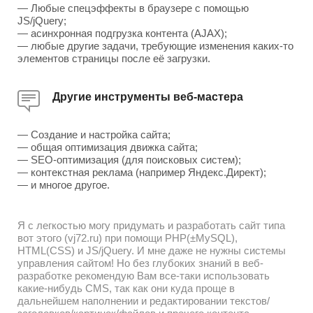
— Любые спецэффекты в браузере с помощью
JS/jQuery;
— асинхронная подгрузка контента (AJAX);
— любые другие задачи, требующие изменения каких-то
элементов страницы после её загрузки.
Другие инструменты веб-мастера
— Создание и настройка сайта;
— общая оптимизация движка сайта;
— SEO-оптимизация (для поисковых систем);
— контекстная реклама (например Яндекс.Директ);
— и многое другое.
Я с легкостью могу придумать и разработать сайт типа
вот этого (vj72.ru) при помощи PHP(±MySQL),
HTML(CSS) и JS/jQuery. И мне даже не нужны системы
управления сайтом! Но без глубоких знаний в веб-
разработке рекомендую Вам все-таки использовать
какие-нибудь CMS, так как они куда проще в
дальнейшем наполнении и редактировании текстов/