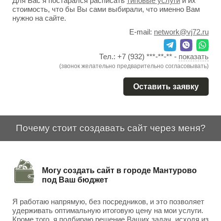
Для Вас я постарался расписать
типовые услуги
и их
стоимость, что бы Вы сами выбирали, что именно Вам
нужно на сайте.
E-mail:
network@vj72.ru
Тел.:
+7 (932) ***-**-**
-
показать
(звонок желательно предварительно согласовывать)
Оставить заявку
Почему стоит создавать сайт через меня?
Могу создать сайт в городе Мантурово
под Ваш бюджет
Я работаю напрямую, без посредников, и это позволяет
удерживать оптимальную итоговую цену на мои услуги.
Кроме того, я подбираю решение Ваших задач, исходя из