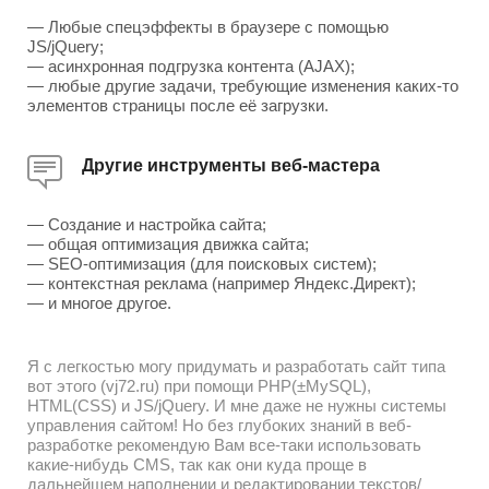
— Любые спецэффекты в браузере с помощью
JS/jQuery;
— асинхронная подгрузка контента (AJAX);
— любые другие задачи, требующие изменения каких-то
элементов страницы после её загрузки.
Другие инструменты веб-мастера
— Создание и настройка сайта;
— общая оптимизация движка сайта;
— SEO-оптимизация (для поисковых систем);
— контекстная реклама (например Яндекс.Директ);
— и многое другое.
Я с легкостью могу придумать и разработать сайт типа
вот этого (vj72.ru) при помощи PHP(±MySQL),
HTML(CSS) и JS/jQuery. И мне даже не нужны системы
управления сайтом! Но без глубоких знаний в веб-
разработке рекомендую Вам все-таки использовать
какие-нибудь CMS, так как они куда проще в
дальнейшем наполнении и редактировании текстов/