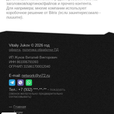
заголовков/картинок/файлов и прочего контента.
Для напримера: многие компании используют
коробочное решение от Bitrix
(если заинтересовало -
пишите)
.
Vitaliy Jukov © 2026 год
,
оферта
политика обработки ПД
ИП Жуков Виталий Викторович
ИНН 861006791093
ОГРНИП 315861700012040
E-mail:
network@vj72.ru
Тел.:
+7 (932) ***-**-**
-
показать
(звонок желательно предварительно
согласовывать)
Главная
Акции