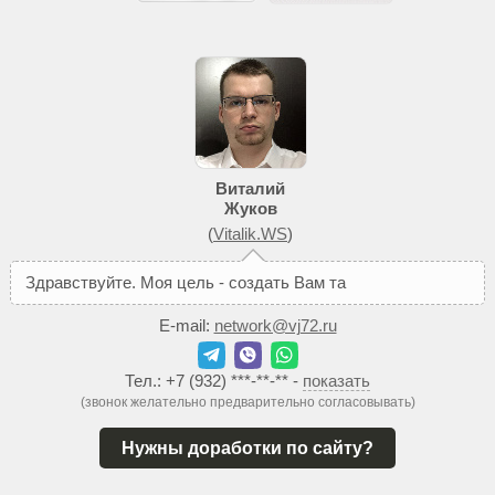
Виталий
Жуков
(
Vitalik.WS
)
З
д
р
а
в
с
т
в
у
й
т
е
.
М
о
я
ц
е
л
ь
-
с
о
з
д
а
т
ь
В
а
м
т
а
к
о
й
с
а
й
т
,
E-mail:
network@vj72.ru
Тел.:
+7 (932) ***-**-**
-
показать
(звонок желательно предварительно согласовывать)
Нужны доработки по сайту?