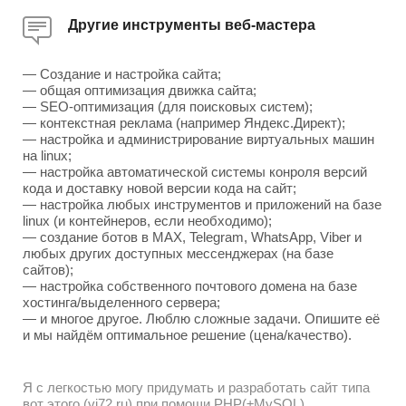
Другие инструменты веб-мастера
— Создание и настройка сайта;
— общая оптимизация движка сайта;
— SEO-оптимизация (для поисковых систем);
— контекстная реклама (например Яндекс.Директ);
— настройка и администрирование виртуальных машин
на linux;
— настройка автоматической системы конроля версий
кода и доставку новой версии кода на сайт;
— настройка любых инструментов и приложений на базе
linux (и контейнеров, если необходимо);
— создание ботов в MAX, Telegram, WhatsApp, Viber и
любых других доступных мессенджерах (на базе
сайтов);
— настройка собственного почтового домена на базе
хостинга/выделенного сервера;
— и многое другое. Люблю сложные задачи. Опишите её
и мы найдём оптимальное решение (цена/качество).
Я с легкостью могу придумать и разработать сайт типа
вот этого (vj72.ru) при помощи PHP(±MySQL),