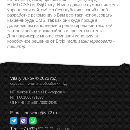
HTML(CSS) и JS/jQuery. И мне даже не нужны системы
управления сайтом! Но без глубоких знаний в веб-
разработке рекомендую Вам все-таки использовать
какие-нибудь CMS, так как они куда проще в
дальнейшем наполнении и редактировании текстов/
заголовков/картинок/файлов и прочего контента.
Для напримера: многие компании используют
коробочное решение от Bitrix
(если заинтересовало -
пишите)
.
Vitaliy Jukov © 2026 год
,
оферта
политика обработки ПД
ИП Жуков Виталий Викторович
ИНН 861006791093
ОГРНИП 315861700012040
E-mail:
network@vj72.ru
Тел.:
+7 (932) ***-**-**
-
показать