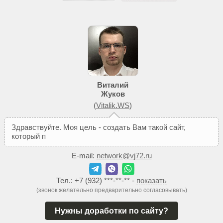
Виталий
Жуков
(
Vitalik.WS
)
З
д
р
а
в
с
т
в
у
й
т
е
.
М
о
я
ц
е
л
ь
-
с
о
з
д
а
т
ь
В
а
м
т
а
к
о
й
с
а
й
т
,
к
о
т
о
р
ы
й
п
о
м
о
ж
е
т
д
E-mail:
network@vj72.ru
Тел.:
+7 (932) ***-**-**
-
показать
(звонок желательно предварительно согласовывать)
Нужны доработки по сайту?