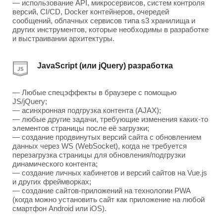
— использование API, микросервисов, систем контроля
версий, CI/CD, Docker контейнеров, очередей
сообщений, облачных сервисов типа s3 хранилища и
других инструментов, которые необходимы в разработке
и выстраивании архитектуры.
JavaScript (или jQuery) разработка
— Любые спецэффекты в браузере с помощью
JS/jQuery;
— асинхронная подгрузка контента (AJAX);
— любые другие задачи, требующие изменения каких-то
элементов страницы после её загрузки;
— создание продвинутых версий сайта с обновлением
данных через WS (WebSocket), когда не требуется
перезагрузка страницы для обновления/подгрузки
динамического контента;
— создание личных кабинетов и версий сайтов на Vue.js
и других фреймворках;
— создание сайтов-приложений на технологии PWA
(когда можно установить сайт как приложение на любой
смартфон Android или iOS).