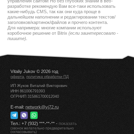
управления сайтом! Но без глубоких знаний в веб-
разработке рекомендую Вам все-таки использовать
какие-нибудь CMS, так как они куда проще в
дальнейшем наполнении и редактировании текстов/
заголовков/картинок/файлов и прочего контента.
Для напримера: многие компании используют
коробочное решение от Bitrix
(если заинтересовало -
пишите)
.
Vitaliy Jukov © 2026 год
,
оферта
политика обработки ПД
ИП Жуков Виталий Викторович
ИНН 861006791093
ОГРНИП 315861700012040
E-mail:
network@vj72.ru
Тел.:
+7 (932) ***-**-**
-
показать
(звонок желательно предварительно
согласовывать)