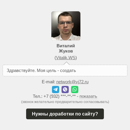
Виталий
Жуков
(
Vitalik.WS
)
З
д
р
а
в
с
т
в
у
й
т
е
.
М
о
я
ц
е
л
ь
-
с
о
з
д
а
т
ь
В
а
м
т
а
к
о
й
E-mail:
network@vj72.ru
Тел.:
+7 (932) ***-**-**
-
показать
(звонок желательно предварительно согласовывать)
Нужны доработки по сайту?