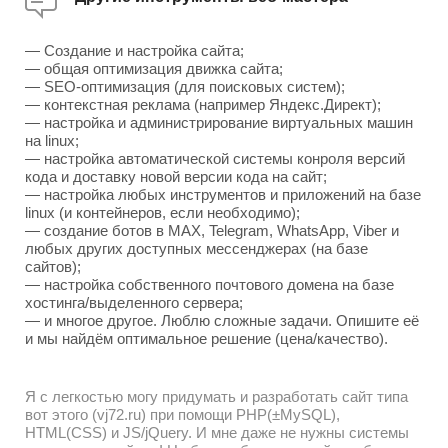
— Создание и настройка сайта;
— общая оптимизация движка сайта;
— SEO-оптимизация (для поисковых систем);
— контекстная реклама (например Яндекс.Директ);
— настройка и администрирование виртуальных машин
на linux;
— настройка автоматической системы конроля версий
кода и доставку новой версии кода на сайт;
— настройка любых инструментов и приложений на базе
linux (и контейнеров, если необходимо);
— создание ботов в MAX, Telegram, WhatsApp, Viber и
любых других доступных мессенджерах (на базе
сайтов);
— настройка собственного почтового домена на базе
хостинга/выделенного сервера;
— и многое другое. Люблю сложные задачи. Опишите её
и мы найдём оптимальное решение (цена/качество).
Я с легкостью могу придумать и разработать сайт типа
вот этого (vj72.ru) при помощи PHP(±MySQL),
HTML(CSS) и JS/jQuery. И мне даже не нужны системы