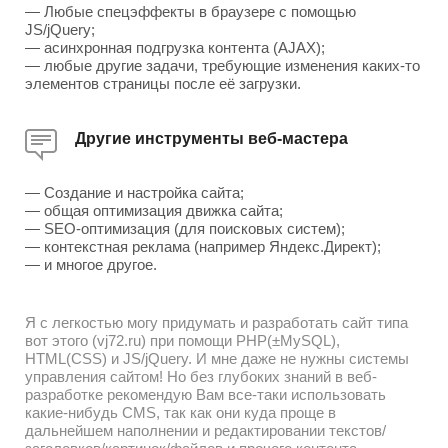
— Любые спецэффекты в браузере с помощью
JS/jQuery;
— асинхронная подгрузка контента (AJAX);
— любые другие задачи, требующие изменения каких-то
элементов страницы после её загрузки.
Другие инструменты веб-мастера
— Создание и настройка сайта;
— общая оптимизация движка сайта;
— SEO-оптимизация (для поисковых систем);
— контекстная реклама (например Яндекс.Директ);
— и многое другое.
Я с легкостью могу придумать и разработать сайт типа
вот этого (vj72.ru) при помощи PHP(±MySQL),
HTML(CSS) и JS/jQuery. И мне даже не нужны системы
управления сайтом! Но без глубоких знаний в веб-
разработке рекомендую Вам все-таки использовать
какие-нибудь CMS, так как они куда проще в
дальнейшем наполнении и редактировании текстов/