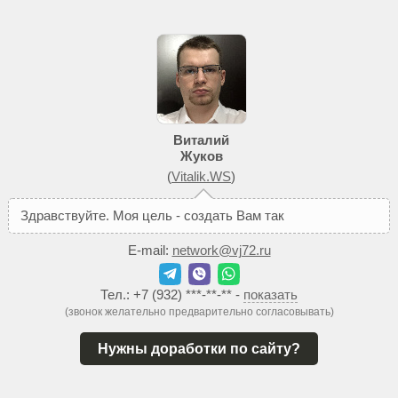
Виталий
Жуков
(
Vitalik.WS
)
З
д
р
а
в
с
т
в
у
й
т
е
.
М
о
я
ц
е
л
ь
-
с
о
з
д
а
т
ь
В
а
м
т
а
к
о
й
с
а
й
т
,
к
о
E-mail:
network@vj72.ru
Тел.:
+7 (932) ***-**-**
-
показать
(звонок желательно предварительно согласовывать)
Нужны доработки по сайту?