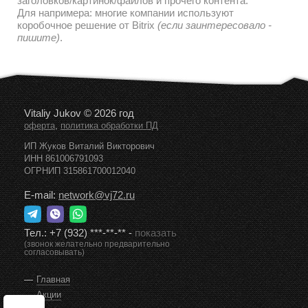
заголовков/картинок/файлов и прочего контента.
Для напримера: многие компании используют
коробочное решение от Bitrix
(если заинтересовало -
пишите)
.
Vitaliy Jukov © 2026 год
,
оферта
политика обработки ПД
ИП Жуков Виталий Викторович
ИНН 861006791093
ОГРНИП 315861700012040
E-mail:
network@vj72.ru
Тел.:
+7 (932) ***-**-**
-
показать
(звонок желательно предварительно
согласовывать)
Главная
Акции