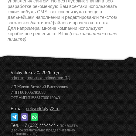
управления сайтом! Но без глубоких знаний в веб-
разработке рекомендую Вам все-таки использовать
какие-нибудь CMS, так как они куда проще в
дальнейшем наполнении и редактировании текстов/
заголовков/картинок/файлов и прочего контента.
Для напримера: многие компании используют
коробочное решение от Bitrix
(если заинтересовало -
пишите)
.
Vitaliy Jukov © 2026 год
,
оферта
политика обработки ПД
ИП Жуков Виталий Викторович
ИНН 861006791093
ОГРНИП 315861700012040
E-mail:
network@vj72.ru
Тел.:
+7 (932) ***-**-**
-
показать
(звонок желательно предварительно
согласовывать)