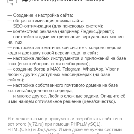
— Создание и настройка сайта;
— общая оптимизация движка сайта;
— SEO-оптимизация (для поисковых систем);
— контекстная реклама (например Яндекс.Директ);
— настройка и администрирование виртуальных машин
на linux;
— настройка автоматической системы конроля версий
кода и доставку новой версии кода на сайт;
— настройка любых инструментов и приложений на базе
linux (и контейнеров, если необходимо);
— создание ботов в MAX, Telegram, WhatsApp, Viber и
любых других доступных мессенджерах (на базе
сайтов);
— настройка собственного почтового домена на базе
хостинга/выделенного сервера;
— и многое другое. Люблю сложные задачи. Опишите её
и мы найдём оптимальное решение (цена/качество).
Я с легкостью могу придумать и разработать сайт типа
вот этого (vj72.ru) при помощи PHP(±MySQL),
HTML(CSS) и JS/jQuery. И мне даже не нужны системы