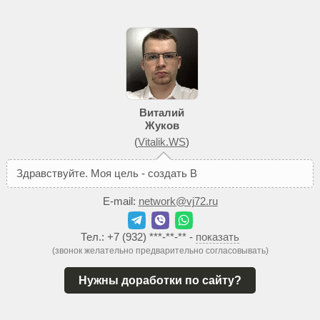
Виталий
Жуков
(
Vitalik.WS
)
З
д
р
а
в
с
т
в
у
й
т
е
.
М
о
я
ц
е
л
ь
-
с
о
з
д
а
т
ь
В
а
м
т
а
к
о
й
E-mail:
network@vj72.ru
Тел.:
+7 (932) ***-**-**
-
показать
(звонок желательно предварительно согласовывать)
Нужны доработки по сайту?