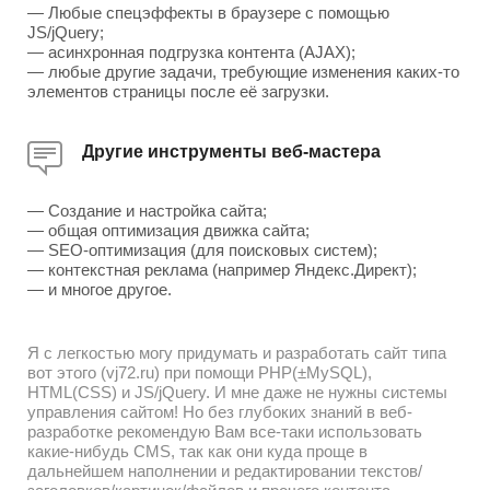
— Любые спецэффекты в браузере с помощью
JS/jQuery;
— асинхронная подгрузка контента (AJAX);
— любые другие задачи, требующие изменения каких-то
элементов страницы после её загрузки.
Другие инструменты веб-мастера
— Создание и настройка сайта;
— общая оптимизация движка сайта;
— SEO-оптимизация (для поисковых систем);
— контекстная реклама (например Яндекс.Директ);
— и многое другое.
Я с легкостью могу придумать и разработать сайт типа
вот этого (vj72.ru) при помощи PHP(±MySQL),
HTML(CSS) и JS/jQuery. И мне даже не нужны системы
управления сайтом! Но без глубоких знаний в веб-
разработке рекомендую Вам все-таки использовать
какие-нибудь CMS, так как они куда проще в
дальнейшем наполнении и редактировании текстов/