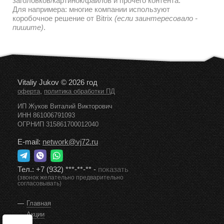
заголовков/картинок/файлов и прочего контента.
Для напримера: многие компании используют
коробочное решение от Bitrix
(если заинтересовало -
пишите)
.
Vitaliy Jukov © 2026 год
,
оферта
политика обработки ПД
ИП Жуков Виталий Викторович
ИНН 861006791093
ОГРНИП 315861700012040
E-mail:
network@vj72.ru
Тел.:
+7 (932) ***-**-**
-
показать
(звонок желательно предварительно
согласовывать)
Главная
Акции