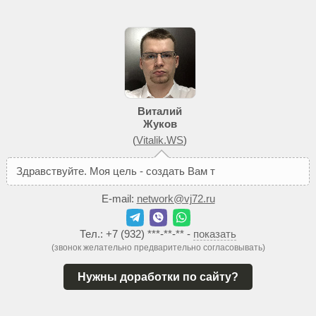
Виталий
Жуков
(
Vitalik.WS
)
З
д
р
а
в
с
т
в
у
й
т
е
.
М
о
я
ц
е
л
ь
-
с
о
з
д
а
т
ь
В
а
м
т
а
к
о
й
с
а
й
т
,
E-mail:
network@vj72.ru
Тел.:
+7 (932) ***-**-**
-
показать
(звонок желательно предварительно согласовывать)
Нужны доработки по сайту?