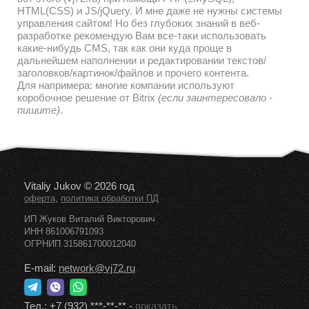
HTML(CSS) и JS/jQuery. И мне даже не нужны системы
управления сайтом! Но без глубоких знаний в веб-
разработке рекомендую Вам все-таки использовать
какие-нибудь CMS, так как они куда проще в
дальнейшем наполнении и редактировании текстов/
заголовков/картинок/файлов и прочего контента.
Для напримера: многие компании используют
коробочное решение от Bitrix
(если заинтересовало -
пишите)
.
Vitaliy Jukov © 2026 год
,
оферта
политика обработки ПД
ИП Жуков Виталий Викторович
ИНН 861006791093
ОГРНИП 315861700012040
E-mail:
network@vj72.ru
Тел.:
+7 (932) ***-**-**
-
показать