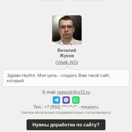
Виталий
Жуков
(
Vitalik.WS
)
З
д
р
а
в
с
т
в
у
й
т
е
.
М
о
я
ц
е
л
ь
-
с
о
з
д
а
т
ь
В
а
м
т
а
к
о
й
с
а
й
т
,
к
о
т
о
р
ы
й
п
о
м
о
ж
е
т
д
о
б
E-mail:
network@vj72.ru
Тел.:
+7 (932) ***-**-**
-
показать
(звонок желательно предварительно согласовывать)
Нужны доработки по сайту?