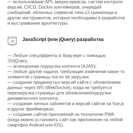
— использование API, микросервисов, систем контроля
версий, CI/CD, Docker контейнеров, очередей
сообщений, облачных сервисов типа s3 хранилища и
других инструментов, которые необходимы в разработке
и выстраивании архитектуры.
JavaScript (или jQuery) разработка
— Любые спецэффекты в браузере с помощью
JS/jQuery;
— асинхронная подгрузка контента (AJAX);
— любые другие задачи, требующие изменения каких-то
элементов страницы после её загрузки;
— создание продвинутых версий сайта с обновлением
данных через WS (WebSocket), когда не требуется
перезагрузка страницы для обновления/подгрузки
динамического контента;
— создание личных кабинетов и версий сайтов на Vue.js
и других фреймворках;
— создание сайтов-приложений на технологии PWA
(когда можно установить сайт как приложение на любой
смартфон Android или iOS).