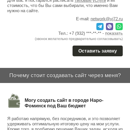
Для Вас я постарался расписать
типовые услуги
и их
стоимость, что бы Вы сами выбирали, что именно Вам
нужно на сайте.
E-mail:
network@vj72.ru
Тел.:
+7 (932) ***-**-**
-
показать
(звонок желательно предварительно согласовывать)
Оставить заявку
Почему стоит создавать сайт через меня?
Могу создать сайт в городе Наро-
Фоминск под Ваш бюджет
Я работаю напрямую, без посредников, и это позволяет
удерживать оптимальную итоговую цену на мои услуги.
Кроме того, я подбираю решение Ваших задач, исходя из