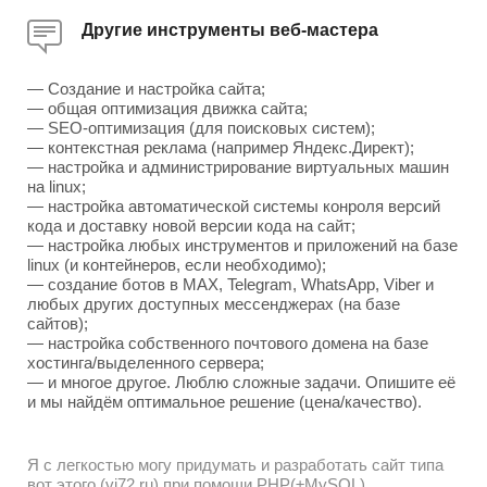
Другие инструменты веб-мастера
— Создание и настройка сайта;
— общая оптимизация движка сайта;
— SEO-оптимизация (для поисковых систем);
— контекстная реклама (например Яндекс.Директ);
— настройка и администрирование виртуальных машин
на linux;
— настройка автоматической системы конроля версий
кода и доставку новой версии кода на сайт;
— настройка любых инструментов и приложений на базе
linux (и контейнеров, если необходимо);
— создание ботов в MAX, Telegram, WhatsApp, Viber и
любых других доступных мессенджерах (на базе
сайтов);
— настройка собственного почтового домена на базе
хостинга/выделенного сервера;
— и многое другое. Люблю сложные задачи. Опишите её
и мы найдём оптимальное решение (цена/качество).
Я с легкостью могу придумать и разработать сайт типа
вот этого (vj72.ru) при помощи PHP(±MySQL),