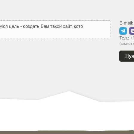
E-mail
М
о
я
ц
е
л
ь
-
с
о
з
д
а
т
ь
В
а
м
т
а
к
о
й
с
а
й
т
,
к
о
т
о
р
ы
й
Тел.:
+
(звонок
Нуж