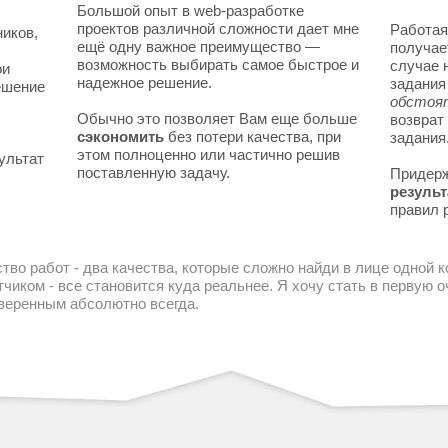
Большой опыт в web-разработке
проектов различной сложности дает мне
Работая
ников,
ещё одну важное преимущество —
получае
возможность выбирать самое быстрое и
случае 
ои
надежное решение.
задани
решение
обстоя
Обычно это позволяет Вам еще больше
возврат
сэкономить
без потери качества, при
задания
этом полноценно или частично решив
ультат
поставленную задачу.
Придер
результ
правил 
тво работ - два качества, которые сложно найди в лице одной 
чиком - все становится куда реальнее. Я хочу стать в первую
уверенным абсолютно всегда.