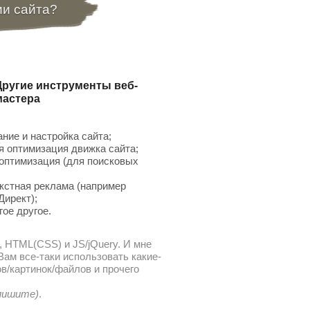
ии сайта?
Другие инструменты веб-
мастера
ние и настройка сайта;
 оптимизация движка сайта;
птимизация (для поисковых
;
кстная реклама (например
Директ);
гое другое.
, HTML(CSS) и JS/jQuery. И мне
ам все-таки использовать какие-
в/картинок/файлов и прочего
 пишите)
.