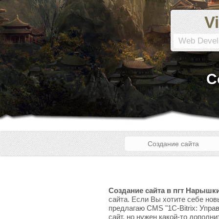
Vi
Web Devel
С
Создание сайта
Создание сайта в пгт Нарышк
сайта. Если Вы хотите себе нов
предлагаю CMS "1C-Bitrix: Упра
сайт, но нужен какой-то дополни