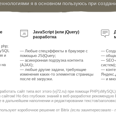
ехнологиями я в основном пользуюсь при создан
е
JavaScript (или jQuery)
разработка
 php;
MySQL
— Любые спецэффекты в браузере с
— Созда
ия и
помощью JS/jQuery;
— общая
— асинхронная подгрузка контента
— SEO-о
 на
(AJAX);
систем)
— любые другие задачи, требующие
— конте
изменения каких-то элементов страницы
Яндекс.
после её загрузки.
— и мно
работать сайт типа вот этого (vj72.ru) при помощи PHP(±MySQL)
сайтом! Но без глубоких знаний в веб-разработке рекомендую В
е в дальнейшем наполнении и редактировании текстов/заголовко
пользуют коробочное решение от Bitrix
(если заинтересовало -