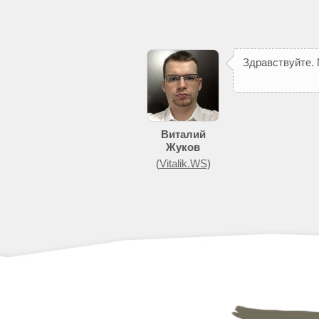
З
д
р
а
в
с
т
в
у
й
т
е
.
п
о
м
о
ж
е
т
д
о
б
и
Виталий
Жуков
(
Vitalik.WS
)