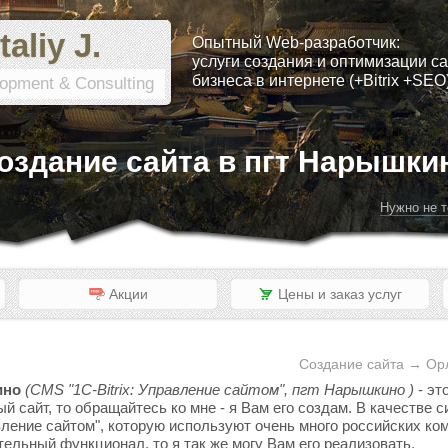
taliy J.
Опытный Web-разработчик:
услуги создания и оптимизации са
бизнеса в интернете (+Bitrix +SEO
opment & Consulting
оздание сайта в пгт Нарышки
Нужно не т
Акции
Цены и заказ услуг
Создание сайта → Ор
ино
(CMS "1C-Bitrix: Управление сайтом", пгт Нарышкино )
- эт
ый сайт, то обращайтесь ко мне - я Вам его создам. В качестве
вление сайтом", которую используют очень много российских ком
тельный функционал, то я так же могу Вам его реализовать.