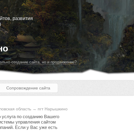
йтов, развития
)
но
олько создание сайта, но и продвижение?
Сопровождение сайта
ловская область → пгт Нарышкино
о услуга по созданию Вашего
 системы управления сайтом
паний. Если у Вас уже есть