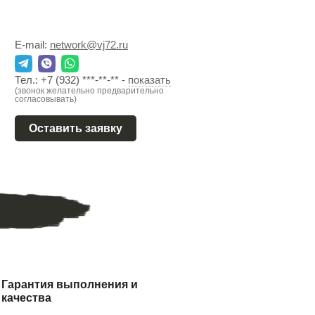
E-mail:
network@vj72.ru
Тел.:
+7 (932) ***-**-**
-
показать
(звонок желательно предварительно
согласовывать)
Оставить заявку
Гарантия выполнения и
качества