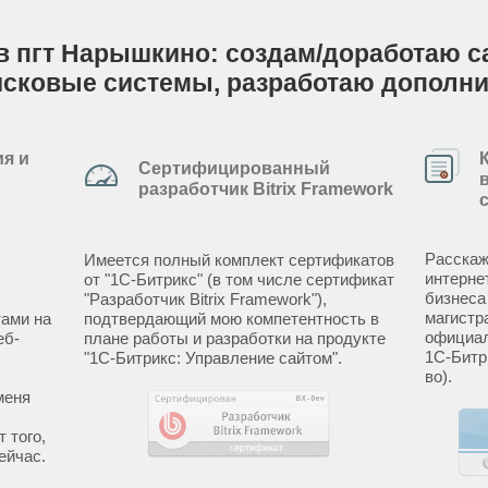
в пгт Нарышкино: создам/доработаю сай
исковые системы, разработаю дополн
я и
Сертифицированный
разработчик Bitrix Framework
Расскаж
Имеется полный комплект сертификатов
интерне
от "1С-Битрикс" (в том числе сертификат
бизнеса
"Разработчик Bitrix Framework"),
магистр
ами на
подтвердающий мою компетентность в
официал
еб-
плане работы и разработки на продукте
1С-Битр
"1С-Битрикс: Управление сайтом".
во).
меня
 того,
ейчас.