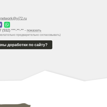
:
network@vj72.ru
7 (932) ***-**-**
-
показать
 желательно предварительно согласовывать)
ны доработки по сайту?