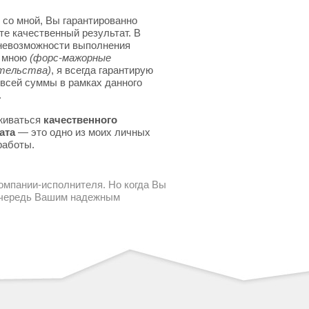
 со мной, Вы гарантированно
те качественный результат. В
невозможности выполнения
я мною
(форс-мажорные
тельства)
, я всегда гарантирую
 всей суммы в рамках данного
.
живаться
качественного
ата
— это одно из моих личных
работы.
компании-исполнителя. Но когда Вы
 очередь Вашим надежным