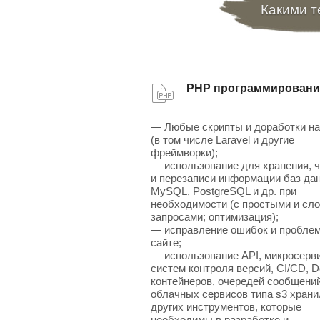
Какими т
PHP программировани
— Любые скрипты и доработки н
(в том числе Laravel и другие
фреймворки);
— использование для хранения, 
и перезаписи информации баз да
MySQL, PostgreSQL и др. при
необходимости (с простыми и сл
запросами; оптимизация);
— исправление ошибок и проблем
сайте;
— использование API, микросерв
систем контроля версий, CI/CD, D
контейнеров, очередей сообщений
облачных сервисов типа s3 хран
других инструментов, которые
необходимы в разработке и