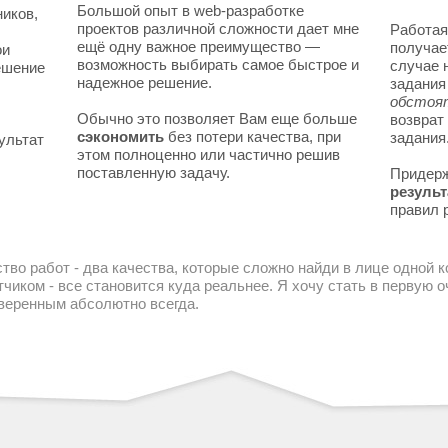
Большой опыт в web-разработке
ников,
проектов различной сложности дает мне
Работая
ещё одну важное преимущество —
получае
ои
возможность выбирать самое быстрое и
случае 
решение
надежное решение.
задани
обстоя
Обычно это позволяет Вам еще больше
возврат
сэкономить
без потери качества, при
задания
ультат
этом полноценно или частично решив
поставленную задачу.
Придер
результ
правил 
тво работ - два качества, которые сложно найди в лице одной 
чиком - все становится куда реальнее. Я хочу стать в первую
уверенным абсолютно всегда.