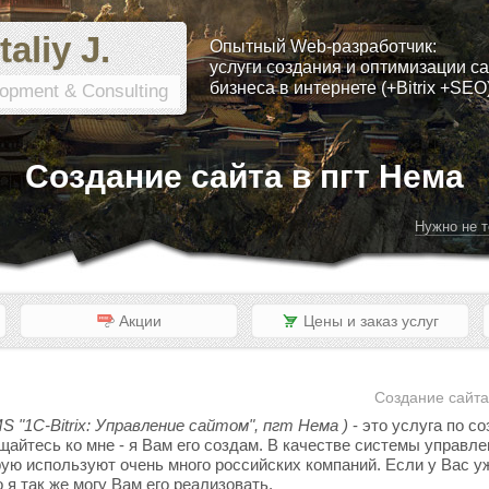
taliy J.
Опытный Web-разработчик:
услуги создания и оптимизации са
бизнеса в интернете (+Bitrix +SEO
opment & Consulting
Создание сайта в пгт Нема
Нужно не т
Акции
Цены и заказ услуг
Создание сайта
S "1C-Bitrix: Управление сайтом", пгт Нема )
- это услуга по с
ащайтесь ко мне - я Вам его создам. В качестве системы управ
орую используют очень много российских компаний. Если у Вас уж
я так же могу Вам его реализовать.