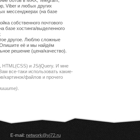
ние ботов в MAX, Telegram,
p, Viber и любых других
ых мессенджерах (на базе
ойка собственного почтового
на базе хостинга/выделенного
;
гое другое. Люблю сложные
 Опишите её и мы найдём
ьное решение (цена/качество).
, HTML(CSS) и JS/jQuery. И мне
ам все-таки использовать какие-
в/картинок/файлов и прочего
 пишите)
.
E-mail:
network@vj72.ru