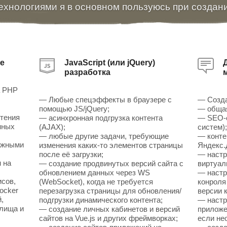
ехнологиями я в основном пользуюсь при создан
е
JavaScript (или jQuery)
разработка
а PHP
— Любые спецэффекты в браузере с
— Созда
помощью JS/jQuery;
— общая
чтения
— асинхронная подгрузка контента
— SEO-о
нных
(AJAX);
систем)
— любые другие задачи, требующие
— конте
ожными
изменения каких-то элементов страницы
Яндекс.
после её загрузки;
— настр
 на
— создание продвинутых версий сайта с
виртуал
обновлением данных через WS
— настр
исов,
(WebSocket), когда не требуется
конроля
ocker
перезагрузка страницы для обновления/
версии к
,
подгрузки динамического контента;
— настр
илища и
— создание личных кабинетов и версий
приложен
сайтов на Vue.js и других фреймворках;
если не