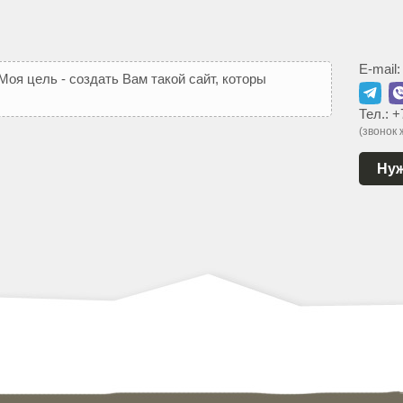
E-mail
М
о
я
ц
е
л
ь
-
с
о
з
д
а
т
ь
В
а
м
т
а
к
о
й
с
а
й
т
,
к
о
т
о
р
ы
й
ь
с
я
Тел.:
+
(звонок
Нуж