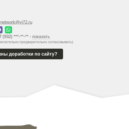
:
network@vj72.ru
7 (932) ***-**-**
-
показать
 желательно предварительно согласовывать)
ны доработки по сайту?