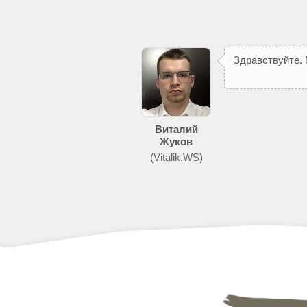
З
д
р
а
в
с
т
в
у
й
т
е
.
п
о
м
о
ж
е
т
д
о
б
и
т
Виталий
Жуков
(
Vitalik.WS
)