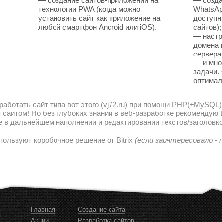
— создание сайтов-приложений на
— созда
технологии PWA (когда можно
WhatsAp
установить сайт как приложение на
доступн
любой смартфон Android или iOS).
сайтов);
— настр
домена 
сервера
— и мно
задачи.
оптимал
работать сайт типа вот этого (vj72.ru) при помощи PHP(±MySQL)
сайтом! Но без глубоких знаний в веб-разработке рекомендую В
е в дальнейшем наполнении и редактировании текстов/заголовко
пользуют коробочное решение от Bitrix
(если заинтересовало -
Главная
Создание сайта
Акции
Разработка сайтов