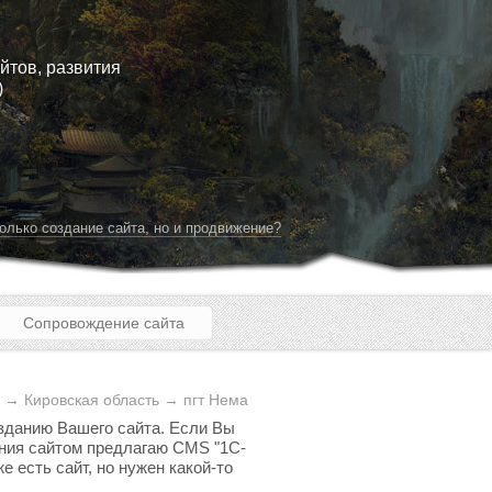
йтов, развития
)
олько создание сайта, но и продвижение?
Сопровождение сайта
 → Кировская область → пгт Нема
озданию Вашего сайта. Если Вы
ления сайтом предлагаю CMS "1C-
е есть сайт, но нужен какой-то