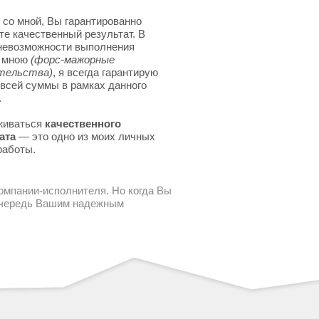
 со мной, Вы гарантированно
те качественный результат. В
невозможности выполнения
я мною
(форс-мажорные
тельства)
, я всегда гарантирую
 всей суммы в рамках данного
.
живаться
качественного
ата
— это одно из моих личных
работы.
компании-исполнителя. Но когда Вы
 очередь Вашим надежным