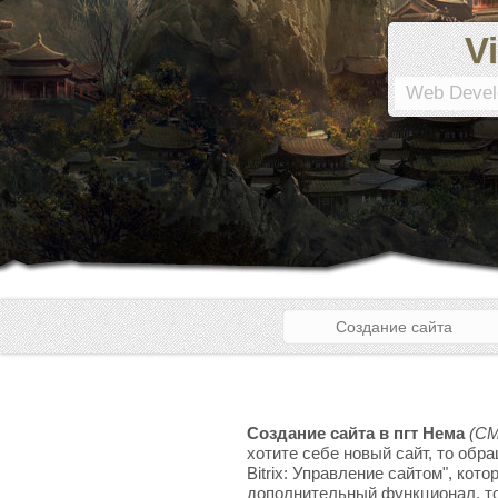
Vi
Web Devel
Создание сайта
Создание сайта в пгт Нема
(CM
хотите себе новый сайт, то обр
Bitrix: Управление сайтом", кот
дополнительный функционал, то 