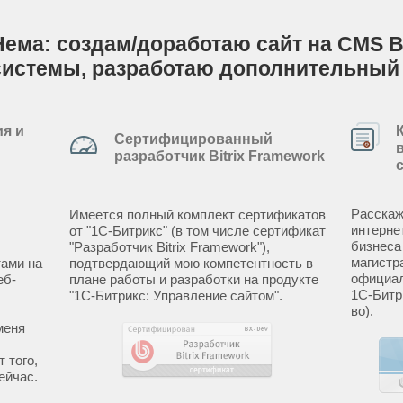
Нема: создам/доработаю сайт на CMS B
системы, разработаю дополнительный
я и
Сертифицированный
разработчик Bitrix Framework
Расскаж
Имеется полный комплект сертификатов
интерне
от "1С-Битрикс" (в том числе сертификат
бизнеса
"Разработчик Bitrix Framework"),
магистр
ами на
подтвердающий мою компетентность в
официал
еб-
плане работы и разработки на продукте
1С-Битр
"1С-Битрикс: Управление сайтом".
во).
меня
 того,
ейчас.