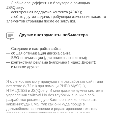
— Любые спецэффекты в браузере с помощью
JS/jQuery;
— асинхронная подгрузка контента (AJAX);
— любые другие задачи, требующие изменения каких-то
элементов страницы после её загрузки.
Другие инструменты веб-мастера
— Создание и настройка сайта;
— общая оптимизация движка сайта;
— SEO-оптимизация (для поисковых систем);
— контекстная реклама (например Яндекс.Директ);
— и многое другое.
Я с легкостью могу придумать и разработать сайт типа
вот этого (vj72.ru) при помощи PHP(±MySQL),
HTML(CSS) и JS/jQuery. И мне даже не нужны системы
управления сайтом! Но без глубоких знаний в веб-
разработке рекомендую Вам все-таки использовать
какие-нибудь CMS, так как они куда проще в
дальнейшем наполнении и редактировании текстов/