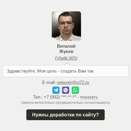
Виталий
Жуков
(
Vitalik.WS
)
З
д
р
а
в
с
т
в
у
й
т
е
.
М
о
я
ц
е
л
ь
-
с
о
з
д
а
т
ь
В
а
м
т
а
к
о
й
с
а
й
т
,
к
E-mail:
network@vj72.ru
Тел.:
+7 (932) ***-**-**
-
показать
(звонок желательно предварительно согласовывать)
Нужны доработки по сайту?