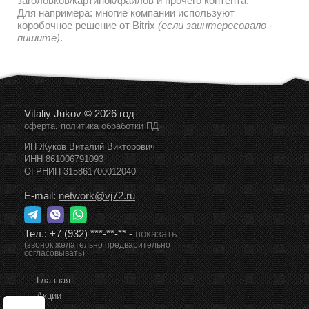
заголовков/картинок/файлов и прочего контента.
Для напримера: многие компании используют
коробочное решение от Bitrix
(если заинтересовало -
пишите)
.
Vitaliy Jukov © 2026 год
,
оферта
политика обработки ПД
ИП Жуков Виталий Викторович
ИНН 861006791093
ОГРНИП 315861700012040
E-mail:
network@vj72.ru
Тел.:
+7 (932) ***-**-**
-
показать
(звонок желательно предварительно
согласовывать)
Главная
Акции