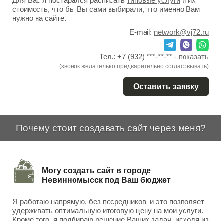
Для Вас я постарался расписать
типовые услуги
и их
стоимость, что бы Вы сами выбирали, что именно Вам
нужно на сайте.
E-mail:
network@vj72.ru
Тел.:
+7 (932) ***-**-**
-
показать
(звонок желательно предварительно согласовывать)
Оставить заявку
Почему стоит создавать сайт через меня?
Могу создать сайт в городе
Невинномысск под Ваш бюджет
Я работаю напрямую, без посредников, и это позволяет
удерживать оптимальную итоговую цену на мои услуги.
Кроме того, я подбираю решение Ваших задач, исходя из