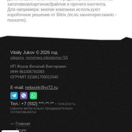
заголовков/картинок/файлов и прочего контента.
Для напримера: многие компании используют
коробочное решение от Bitrix
(если заинтересовало -
пишите)
.
Vitaliy Jukov © 2026 год
,
оферта
политика обработки ПД
ИП Жуков Виталий Викторович
ИНН 861006791093
ОГРНИП 315861700012040
E-mail:
network@vj72.ru
Тел.:
+7 (932) ***-**-**
-
показать
(звонок желательно предварительно
согласовывать)
Главная
Акции