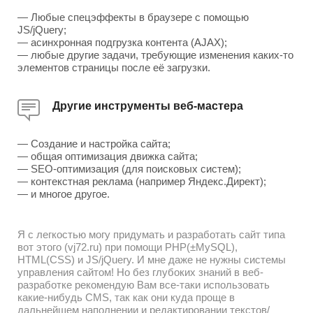
— Любые спецэффекты в браузере с помощью
JS/jQuery;
— асинхронная подгрузка контента (AJAX);
— любые другие задачи, требующие изменения каких-то
элементов страницы после её загрузки.
Другие инструменты веб-мастера
— Создание и настройка сайта;
— общая оптимизация движка сайта;
— SEO-оптимизация (для поисковых систем);
— контекстная реклама (например Яндекс.Директ);
— и многое другое.
Я с легкостью могу придумать и разработать сайт типа
вот этого (vj72.ru) при помощи PHP(±MySQL),
HTML(CSS) и JS/jQuery. И мне даже не нужны системы
управления сайтом! Но без глубоких знаний в веб-
разработке рекомендую Вам все-таки использовать
какие-нибудь CMS, так как они куда проще в
дальнейшем наполнении и редактировании текстов/