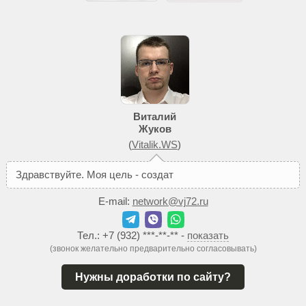
Виталий
Жуков
(
Vitalik.WS
)
З
д
р
а
в
с
т
в
у
й
т
е
.
М
о
я
ц
е
л
ь
-
с
о
з
д
а
т
ь
В
а
м
т
а
к
о
E-mail:
network@vj72.ru
Тел.:
+7 (932) ***-**-**
-
показать
(звонок желательно предварительно согласовывать)
Нужны доработки по сайту?