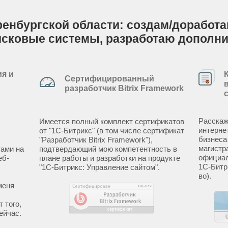
енбургской области: создам/доработаю
исковые системы, разработаю дополн
я и
Сертифицированный
разработчик Bitrix Framework
Расскаж
Имеется полный комплект сертификатов
интерне
от "1С-Битрикс" (в том числе сертификат
бизнеса
"Разработчик Bitrix Framework"),
магистр
ами на
подтвердающий мою компетентность в
официал
еб-
плане работы и разработки на продукте
1С-Битр
"1С-Битрикс: Управление сайтом".
во).
меня
 того,
ейчас.