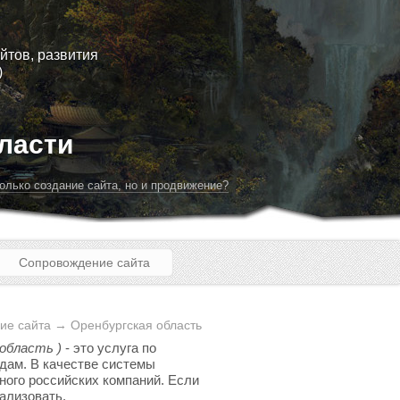
йтов, развития
)
ласти
олько создание сайта, но и продвижение?
Сопровождение сайта
ие сайта → Оренбургская область
 область )
- это услуга по
здам. В качестве системы
ного российских компаний. Если
еализовать.