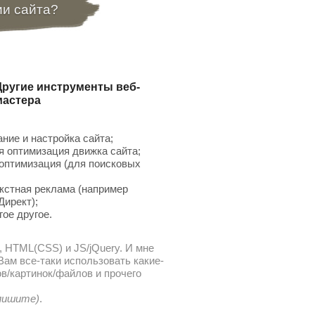
ии сайта?
Другие инструменты веб-
мастера
ние и настройка сайта;
 оптимизация движка сайта;
птимизация (для поисковых
;
кстная реклама (например
Директ);
гое другое.
, HTML(CSS) и JS/jQuery. И мне
ам все-таки использовать какие-
в/картинок/файлов и прочего
 пишите)
.