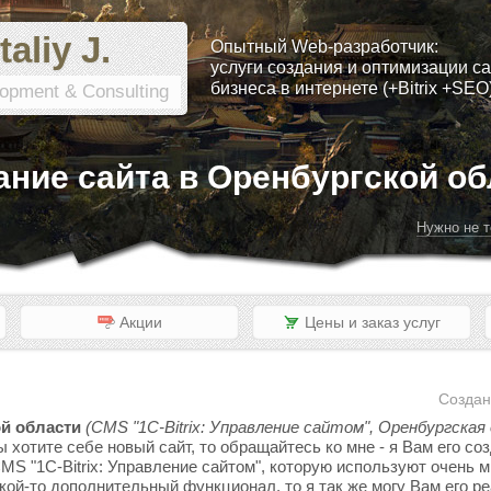
taliy J.
Опытный Web-разработчик:
услуги создания и оптимизации са
бизнеса в интернете (+Bitrix +SEO
opment & Consulting
ание сайта в Оренбургской об
Нужно не т
Акции
Цены и заказ услуг
Создан
ой области
(CMS "1C-Bitrix: Управление сайтом", Оренбургская
 хотите себе новый сайт, то обращайтесь ко мне - я Вам его со
S "1C-Bitrix: Управление сайтом", которую используют очень м
акой-то дополнительный функционал, то я так же могу Вам его р