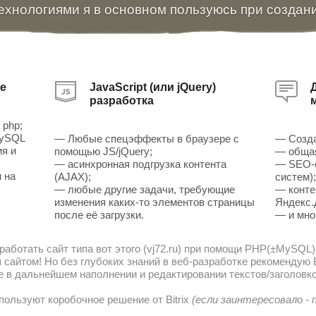
ехнологиями я в основном пользуюсь при создан
е
JavaScript (или jQuery)
разработка
 php;
MySQL
— Любые спецэффекты в браузере с
— Созда
ия и
помощью JS/jQuery;
— общая
— асинхронная подгрузка контента
— SEO-о
 на
(AJAX);
систем)
— любые другие задачи, требующие
— конте
изменения каких-то элементов страницы
Яндекс.
после её загрузки.
— и мно
работать сайт типа вот этого (vj72.ru) при помощи PHP(±MySQL)
сайтом! Но без глубоких знаний в веб-разработке рекомендую В
е в дальнейшем наполнении и редактировании текстов/заголовко
пользуют коробочное решение от Bitrix
(если заинтересовало -