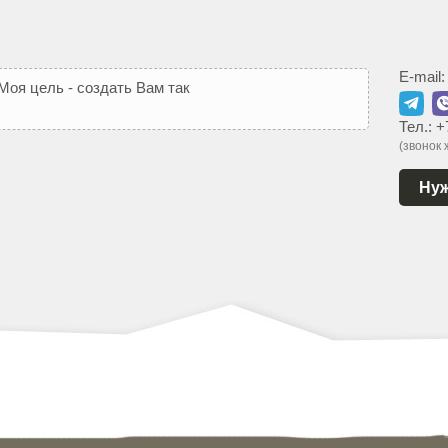
E-mail
М
о
я
ц
е
л
ь
-
с
о
з
д
а
т
ь
В
а
м
т
а
к
о
й
с
а
й
т
,
к
о
т
о
р
ы
й
Тел.:
+
(звонок
Нуж