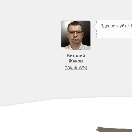
З
д
р
а
в
с
т
в
у
й
т
е
.
Виталий
Жуков
(
Vitalik.WS
)