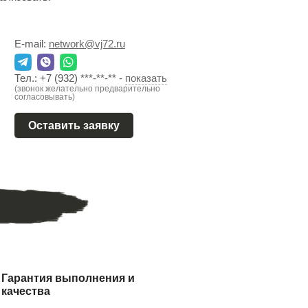
E-mail:
network@vj72.ru
Тел.:
+7 (932) ***-**-**
-
показать
(звонок желательно предварительно
согласовывать)
Оставить заявку
Гарантия выполнения и
качества