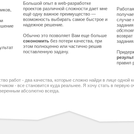
Большой опыт в web-разработке
проектов различной сложности дает мне
Работая
ников,
ещё одну важное преимущество —
получае
возможность выбирать самое быстрое и
случае 
ои
надежное решение.
задани
решение
обстоя
Обычно это позволяет Вам еще больше
возврат
сэкономить
без потери качества, при
задания
этом полноценно или частично решив
ультат
поставленную задачу.
Придер
результ
правил 
тво работ - два качества, которые сложно найди в лице одной 
чиком - все становится куда реальнее. Я хочу стать в первую
уверенным абсолютно всегда.