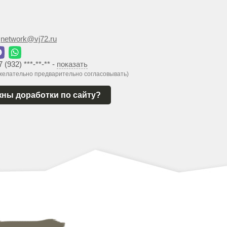
:
network@vj72.ru
7 (932) ***-**-**
-
показать
 желательно предварительно согласовывать)
ны доработки по сайту?