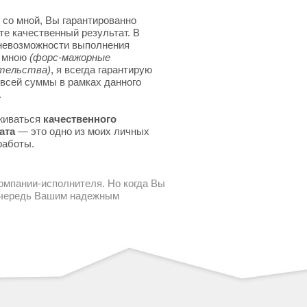
 со мной, Вы гарантированно
те качественный результат. В
невозможности выполнения
я мною
(форс-мажорные
тельства)
, я всегда гарантирую
 всей суммы в рамках данного
.
живаться
качественного
ата
— это одно из моих личных
работы.
компании-исполнителя. Но когда Вы
 очередь Вашим надежным