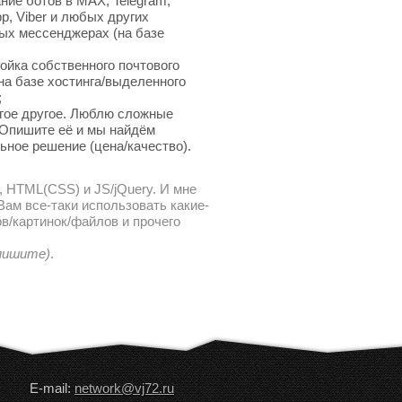
ние ботов в MAX, Telegram,
p, Viber и любых других
ых мессенджерах (на базе
ойка собственного почтового
на базе хостинга/выделенного
;
гое другое. Люблю сложные
 Опишите её и мы найдём
ьное решение (цена/качество).
, HTML(CSS) и JS/jQuery. И мне
ам все-таки использовать какие-
в/картинок/файлов и прочего
 пишите)
.
E-mail:
network@vj72.ru