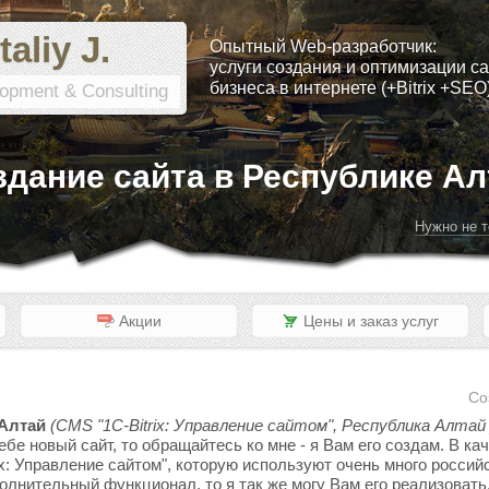
taliy J.
Опытный Web-разработчик:
услуги создания и оптимизации са
бизнеса в интернете (+Bitrix +SEO
opment & Consulting
здание сайта в Республике Ал
Нужно не т
Акции
Цены и заказ услуг
Со
 Алтай
(CMS "1C-Bitrix: Управление сайтом", Республика Алтай 
ебе новый сайт, то обращайтесь ко мне - я Вам его создам. В к
x: Управление сайтом", которую используют очень много россий
полнительный функционал, то я так же могу Вам его реализовать