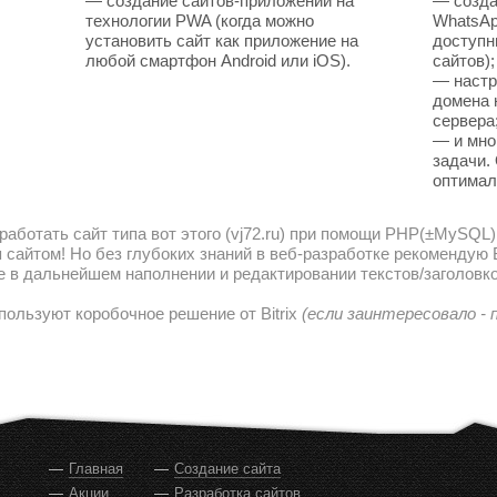
— создание сайтов-приложений на
— созда
технологии PWA (когда можно
WhatsAp
установить сайт как приложение на
доступн
любой смартфон Android или iOS).
сайтов);
— настр
домена 
сервера
— и мно
задачи.
оптимал
работать сайт типа вот этого (vj72.ru) при помощи PHP(±MySQL)
сайтом! Но без глубоких знаний в веб-разработке рекомендую В
е в дальнейшем наполнении и редактировании текстов/заголовко
пользуют коробочное решение от Bitrix
(если заинтересовало -
Главная
Создание сайта
Акции
Разработка сайтов