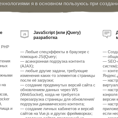
ехнологиями я в основном пользуюсь при создан
е
JavaScript (или jQuery)
разработка
а PHP
— Любые спецэффекты в браузере с
— Созда
помощью JS/jQuery;
— общая
чтения
— асинхронная подгрузка контента
— SEO-о
нных
(AJAX);
систем)
— любые другие задачи, требующие
— конте
ожными
изменения каких-то элементов страницы
Яндекс.
после её загрузки;
— настр
 на
— создание продвинутых версий сайта с
виртуал
обновлением данных через WS
— настр
исов,
(WebSocket), когда не требуется
конроля
ocker
перезагрузка страницы для обновления/
версии к
,
подгрузки динамического контента;
— настр
илища и
— создание личных кабинетов и версий
приложен
сайтов на Vue.js и других фреймворках;
если не