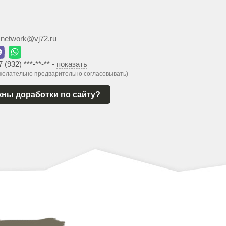
:
network@vj72.ru
7 (932) ***-**-**
-
показать
 желательно предварительно согласовывать)
ны доработки по сайту?