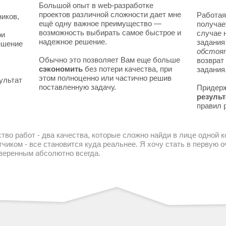
Большой опыт в web-разработке
проектов различной сложности дает мне
Работая
ников,
ещё одну важное преимущество —
получае
возможность выбирать самое быстрое и
случае 
ои
надежное решение.
задани
решение
обстоя
Обычно это позволяет Вам еще больше
возврат
сэкономить
без потери качества, при
задания
этом полноценно или частично решив
ультат
поставленную задачу.
Придер
результ
правил 
тво работ - два качества, которые сложно найди в лице одной 
чиком - все становится куда реальнее. Я хочу стать в первую
уверенным абсолютно всегда.