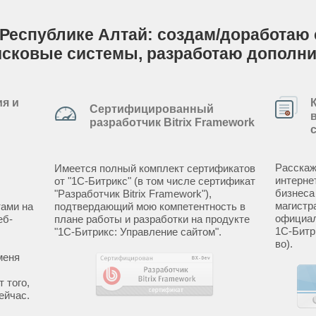
Республике Алтай: создам/доработаю с
исковые системы, разработаю дополн
я и
Сертифицированный
разработчик Bitrix Framework
Расскаж
Имеется полный комплект сертификатов
интерне
от "1С-Битрикс" (в том числе сертификат
бизнеса
"Разработчик Bitrix Framework"),
магистр
ами на
подтвердающий мою компетентность в
официал
еб-
плане работы и разработки на продукте
1С-Битр
"1С-Битрикс: Управление сайтом".
во).
меня
 того,
ейчас.