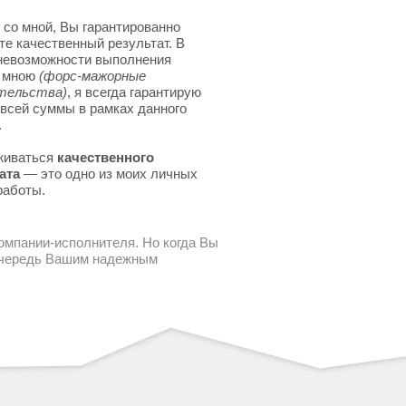
 со мной, Вы гарантированно
те качественный результат. В
невозможности выполнения
я мною
(форс-мажорные
тельства)
, я всегда гарантирую
 всей суммы в рамках данного
.
живаться
качественного
ата
— это одно из моих личных
работы.
компании-исполнителя. Но когда Вы
 очередь Вашим надежным