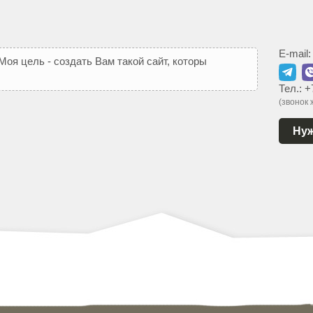
E-mail
М
о
я
ц
е
л
ь
-
с
о
з
д
а
т
ь
В
а
м
т
а
к
о
й
с
а
й
т
,
к
о
т
о
р
ы
й
ь
с
я
Тел.:
+
(звонок
Нуж