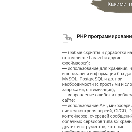
Какими т
PHP программировани
— Любые скрипты и доработки н
(в том числе Laravel и другие
фреймворки);
— использование для хранения, 
и перезаписи информации баз да
MySQL, PostgreSQL и др. при
необходимости (с простыми и сл
запросами; оптимизация);
— исправление ошибок и проблем
сайте;
— использование API, микросерв
систем контроля версий, CI/CD, D
контейнеров, очередей сообщений
облачных сервисов типа s3 хран
других инструментов, которые
необходимы в разработке и