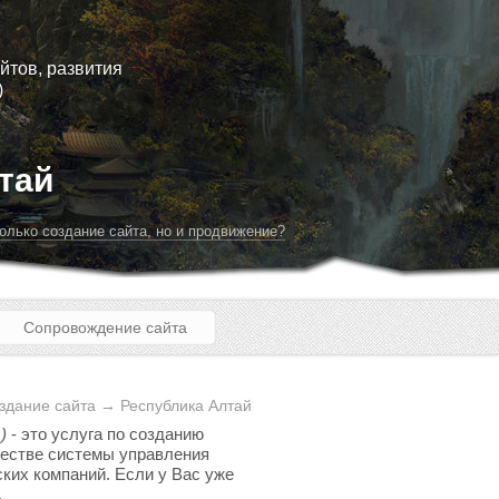
йтов, развития
)
тай
олько создание сайта, но и продвижение?
Сопровождение сайта
здание сайта → Республика Алтай
)
- это услуга по созданию
ачестве системы управления
ских компаний. Если у Вас уже
.