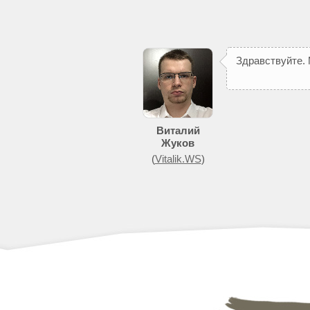
З
д
р
а
в
с
т
в
у
й
т
е
.
п
о
м
о
ж
е
т
д
о
б
и
т
Виталий
Жуков
(
Vitalik.WS
)