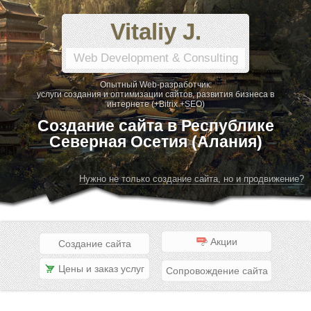
Vitaliy J.
Web Development & Consulting
Опытный Web-разработчик:
услуги создания и оптимизации сайтов, развития бизнеса в
интернете (+Bitrix +SEO)
Создание сайта в Республике
Северная Осетия (Алания)
Нужно не только создание сайта, но и продвижение?
Акции
Создание сайта
Цены и заказ услуг
Сопровождение сайта