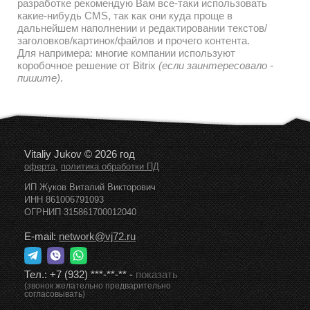
разработке рекомендую Вам все-таки использовать
какие-нибудь CMS, так как они куда проще в
дальнейшем наполнении и редактировании текстов/
заголовков/картинок/файлов и прочего контента.
Для напримера: многие компании используют
коробочное решение от Bitrix
(если заинтересовало -
пишите)
.
Vitaliy Jukov © 2026 год
,
оферта
политика обработки ПД
ИП Жуков Виталий Викторович
ИНН 861006791093
ОГРНИП 315861700012040
E-mail:
network@vj72.ru
Тел.:
+7 (932) ***-**-**
-
показать
(звонок желательно предварительно
согласовывать)