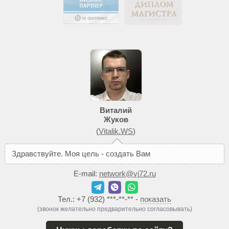
Виталий
Жуков
(
Vitalik.WS
)
З
д
р
а
в
с
т
в
у
й
т
е
.
М
о
я
ц
е
л
ь
-
с
о
з
д
а
т
ь
В
а
м
т
а
к
о
й
с
а
й
т
E-mail:
network@vj72.ru
Тел.:
+7 (932) ***-**-**
-
показать
(звонок желательно предварительно согласовывать)