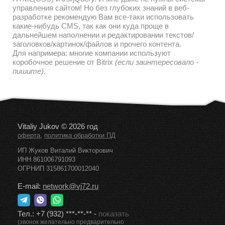
управления сайтом! Но без глубоких знаний в веб-
разработке рекомендую Вам все-таки использовать
какие-нибудь CMS, так как они куда проще в
дальнейшем наполнении и редактировании текстов/
заголовков/картинок/файлов и прочего контента.
Для напримера: многие компании используют
коробочное решение от Bitrix
(если заинтересовало -
пишите)
.
Vitaliy Jukov © 2026 год
,
оферта
политика обработки ПД
ИП Жуков Виталий Викторович
ИНН 861006791093
ОГРНИП 315861700012040
E-mail:
network@vj72.ru
Тел.:
+7 (932) ***-**-**
-
показать
(звонок желательно предварительно