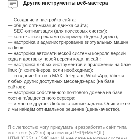
Другие инструменты веб-мастера
— Создание и настройка сайта;
— общая оптимизация движка сайта;
— SEO-оптимизация (для поисковых систем);
— контекстная реклама (например Яндекс.Директ);
— настройка и администрирование виртуальных машин
на linux;
— настройка автоматической системы конроля версий
кода и доставку новой версии кода на сайт;
— настройка любых инструментов и приложений на базе
linux (и контейнеров, если необходимо);
— создание ботов в MAX, Telegram, WhatsApp, Viber и
любых других доступных мессенджерах (на базе
сайтов);
— настройка собственного почтового домена на базе
хостинга/выделенного сервера;
— и многое другое. Люблю сложные задачи. Опишите её
и мы найдём оптимальное решение (цена/качество).
Я с легкостью могу придумать и разработать сайт типа
вот этого (vj72.ru) при помощи PHP(±MySQL),
HTML(CSS) и JS/jQuery. И мне даже не нужны системы