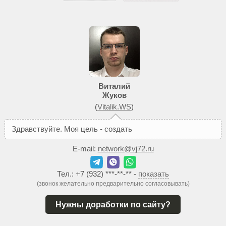
Виталий
Жуков
(
Vitalik.WS
)
З
д
р
а
в
с
т
в
у
й
т
е
.
М
о
я
ц
е
л
ь
-
с
о
з
д
а
т
ь
В
а
м
т
а
к
о
й
с
E-mail:
network@vj72.ru
Тел.:
+7 (932) ***-**-**
-
показать
(звонок желательно предварительно согласовывать)
Нужны доработки по сайту?