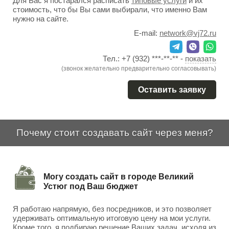
Для Вас я постарался расписать
типовые услуги
и их
стоимость, что бы Вы сами выбирали, что именно Вам
нужно на сайте.
E-mail:
network@vj72.ru
Тел.:
+7 (932) ***-**-**
-
показать
(звонок желательно предварительно согласовывать)
Оставить заявку
Почему стоит создавать сайт через меня?
Могу создать сайт в городе Великий
Устюг под Ваш бюджет
Я работаю напрямую, без посредников, и это позволяет
удерживать оптимальную итоговую цену на мои услуги.
Кроме того, я подбираю решение Ваших задач, исходя из