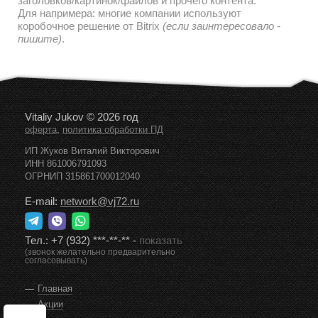
заголовков/картинок/файлов и прочего контента.
Для напримера: многие компании используют
коробочное решение от Bitrix
(если заинтересовало -
пишите)
.
Vitaliy Jukov © 2026 год
,
оферта
политика обработки ПД
ИП Жуков Виталий Викторович
ИНН 861006791093
ОГРНИП 315861700012040
E-mail:
network@vj72.ru
Тел.:
+7 (932) ***-**-**
-
показать
(звонок желательно предварительно
согласовывать)
Главная
Акции