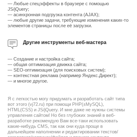
— Любые спецэффекты в браузере с помощью
JS/jQuery;
— асинхронная подгрузка контента (AJAX);
— любые другие задачи, требующие изменения каких-то
элементов страницы после её загрузки.
Другие инструменты веб-мастера
— Создание и настройка сайта;
— общая оптимизация движка сайта;
— SEO-оптимизация (для поисковых систем);
— контекстная реклама (например Яндекс.Директ);
— и многое другое.
Я с легкостью могу придумать и разработать сайт типа
вот этого (vj72.ru) при помощи PHP(±MySQL),
HTML(CSS) и JS/jQuery. И мне даже не нужны системы
управления сайтом! Но без глубоких знаний в веб-
разработке рекомендую Вам все-таки использовать
какие-нибудь CMS, так как они куда проще в
дальнейшем наполнении и редактировании текстов/