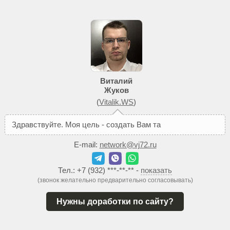
Виталий
Жуков
(
Vitalik.WS
)
З
д
р
а
в
с
т
в
у
й
т
е
.
М
о
я
ц
е
л
ь
-
с
о
з
д
а
т
ь
В
а
м
т
а
к
о
й
с
а
й
т
,
к
E-mail:
network@vj72.ru
Тел.:
+7 (932) ***-**-**
-
показать
(звонок желательно предварительно согласовывать)
Нужны доработки по сайту?