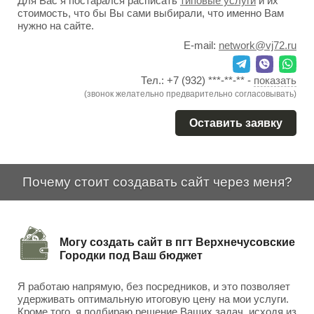
Для Вас я постарался расписать
типовые услуги
и их
стоимость, что бы Вы сами выбирали, что именно Вам
нужно на сайте.
E-mail:
network@vj72.ru
Тел.:
+7 (932) ***-**-**
-
показать
(звонок желательно предварительно согласовывать)
Оставить заявку
Почему стоит создавать сайт через меня?
Могу создать сайт в пгт Верхнечусовские
Городки под Ваш бюджет
Я работаю напрямую, без посредников, и это позволяет
удерживать оптимальную итоговую цену на мои услуги.
Кроме того, я подбираю решение Ваших задач, исходя из