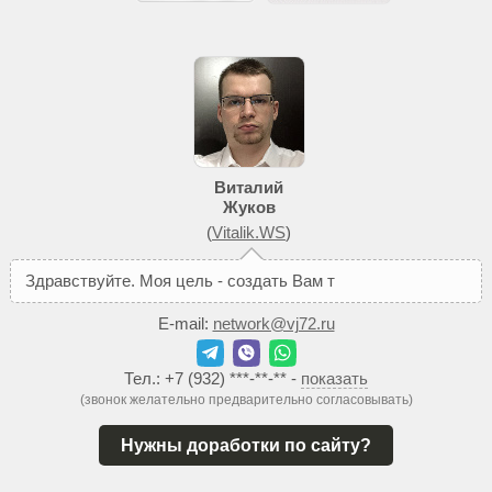
Виталий
Жуков
(
Vitalik.WS
)
З
д
р
а
в
с
т
в
у
й
т
е
.
М
о
я
ц
е
л
ь
-
с
о
з
д
а
т
ь
В
а
м
т
а
к
о
й
с
а
й
т
,
E-mail:
network@vj72.ru
Тел.:
+7 (932) ***-**-**
-
показать
(звонок желательно предварительно согласовывать)
Нужны доработки по сайту?