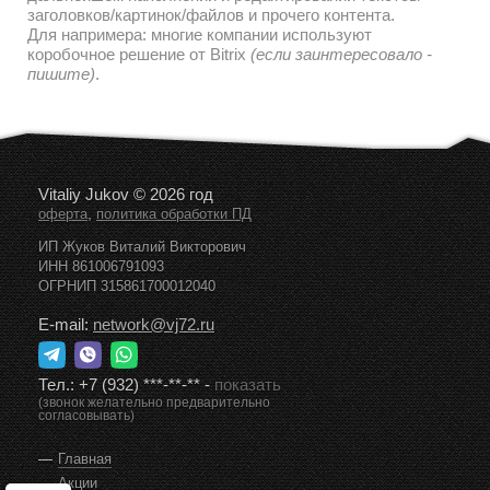
заголовков/картинок/файлов и прочего контента.
Для напримера: многие компании используют
коробочное решение от Bitrix
(если заинтересовало -
пишите)
.
Vitaliy Jukov © 2026 год
,
оферта
политика обработки ПД
ИП Жуков Виталий Викторович
ИНН 861006791093
ОГРНИП 315861700012040
E-mail:
network@vj72.ru
Тел.:
+7 (932) ***-**-**
-
показать
(звонок желательно предварительно
согласовывать)
Главная
Акции