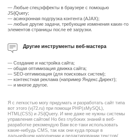
— Любые спецэффекты в браузере с помощью
JS/jQuery;
— асинхронная подгрузка контента (AJAX);
— любые другие задачи, требующие изменения каких-то
элементов страницы после её загрузки.
Другие инструменты веб-мастера
— Создание и настройка сайта;
— общая оптимизация движка сайта;
— SEO-оптимизация (для поисковых систем);
— контекстная реклама (например Яндекс.Директ);
— и многое другое.
Я с легкостью могу придумать и разработать сайт типа
вот этого (vj72.ru) при помощи PHP(±MySQL),
HTML(CSS) и JS/jQuery. И мне даже не нужны системы
управления сайтом! Но без глубоких знаний в веб-
разработке рекомендую Вам все-таки использовать
какие-нибудь CMS, так как они куда проще в
дальнейшем наполнении и редактировании текстов/