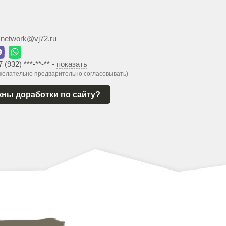
:
network@vj72.ru
7 (932) ***-**-**
-
показать
 желательно предварительно согласовывать)
ны доработки по сайту?