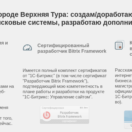
ороде Верхняя Тура: создам/доработаю 
исковые системы, разработаю дополн
я и
Сертифицированный
разработчик Bitrix Framework
Расскаж
Имеется полный комплект сертификатов
интерне
от "1С-Битрикс" (в том числе сертификат
бизнеса
"Разработчик Bitrix Framework"),
магистр
ами на
подтвердающий мою компетентность в
официал
еб-
плане работы и разработки на продукте
1С-Битр
"1С-Битрикс: Управление сайтом".
во).
меня
 того,
ейчас.