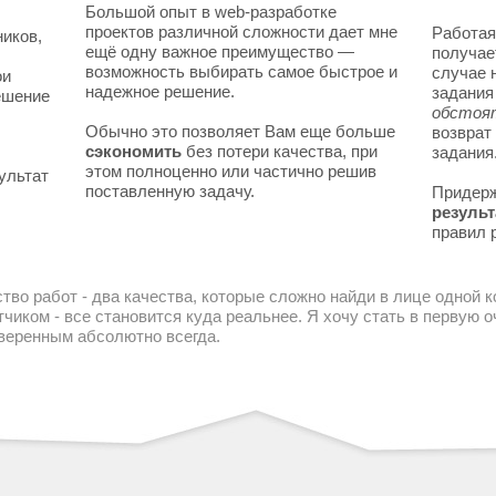
Большой опыт в web-разработке
проектов различной сложности дает мне
Работая
ников,
ещё одну важное преимущество —
получае
возможность выбирать самое быстрое и
случае 
ои
надежное решение.
задани
решение
обстоя
Обычно это позволяет Вам еще больше
возврат
сэкономить
без потери качества, при
задания
этом полноценно или частично решив
ультат
поставленную задачу.
Придер
результ
правил 
тво работ - два качества, которые сложно найди в лице одной 
чиком - все становится куда реальнее. Я хочу стать в первую
уверенным абсолютно всегда.