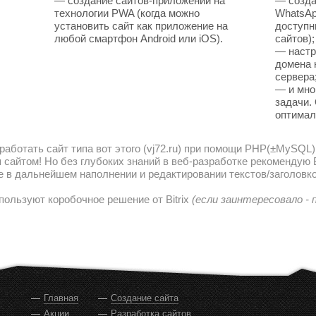
— создание сайтов-приложений на
— созда
технологии PWA (когда можно
WhatsAp
установить сайт как приложение на
доступн
любой смартфон Android или iOS).
сайтов);
— настр
домена 
сервера
— и мно
задачи.
оптимал
работать сайт типа вот этого (vj72.ru) при помощи PHP(±MySQL)
сайтом! Но без глубоких знаний в веб-разработке рекомендую В
е в дальнейшем наполнении и редактировании текстов/заголовко
пользуют коробочное решение от Bitrix
(если заинтересовало -
Главная
Создание сайта
Акции
Разработка сайтов