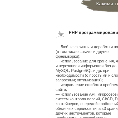
Какими т
PHP программировани
— Любые скрипты и доработки н
(в том числе Laravel и другие
фреймворки);
— использование для хранения, 
и перезаписи информации баз да
MySQL, PostgreSQL и др. при
необходимости (с простыми и сл
запросами; оптимизация);
— исправление ошибок и проблем
сайте;
— использование API, микросерв
систем контроля версий, CI/CD, D
контейнеров, очередей сообщений
облачных сервисов типа s3 хран
других инструментов, которые
необходимы в разработке и