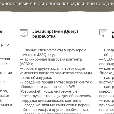
ехнологиями я в основном пользуюсь при создан
е
JavaScript (или jQuery)
разработка
а PHP
— Любые спецэффекты в браузере с
— Созда
помощью JS/jQuery;
— общая
чтения
— асинхронная подгрузка контента
— SEO-о
нных
(AJAX);
систем)
— любые другие задачи, требующие
— конте
ожными
изменения каких-то элементов страницы
Яндекс.
после её загрузки;
— настр
 на
— создание продвинутых версий сайта с
виртуал
обновлением данных через WS
— настр
исов,
(WebSocket), когда не требуется
конроля
ocker
перезагрузка страницы для обновления/
версии к
,
подгрузки динамического контента;
— настр
илища и
— создание личных кабинетов и версий
приложен
сайтов на Vue.js и других фреймворках;
если не