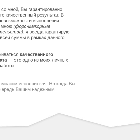
 со мной, Вы гарантированно
те качественный результат. В
невозможности выполнения
я мною
(форс-мажорные
тельства)
, я всегда гарантирую
 всей суммы в рамках данного
.
живаться
качественного
ата
— это одно из моих личных
работы.
компании-исполнителя. Но когда Вы
 очередь Вашим надежным