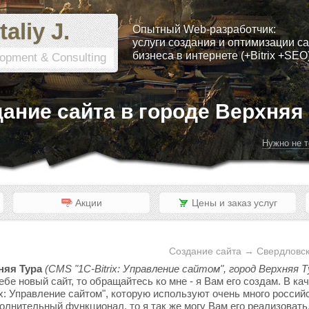
taliy J.
Опытный Web-разработчик:
услуги создания и оптимизации са
бизнеса в интернете (+Bitrix +SEO
opment & Consulting
ание сайта в городе Верхняя
Нужно не т
Акции
Цены и заказ услуг
Создание сайта → Свердловск
няя Тура
(CMS "1C-Bitrix: Управление сайтом", город Верхняя Т
ебе новый сайт, то обращайтесь ко мне - я Вам его создам. В к
x: Управление сайтом", которую используют очень много россий
полнительный функционал, то я так же могу Вам его реализовать