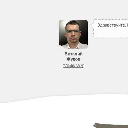
З
д
р
а
в
с
т
в
у
й
т
е
.
п
о
м
о
ж
е
т
д
о
б
и
т
Виталий
Жуков
(
Vitalik.WS
)