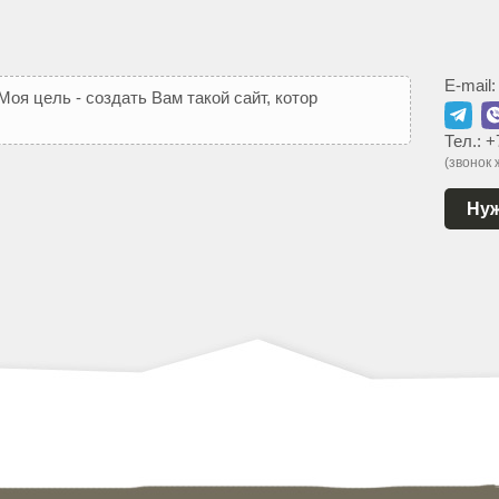
E-mail
М
о
я
ц
е
л
ь
-
с
о
з
д
а
т
ь
В
а
м
т
а
к
о
й
с
а
й
т
,
к
о
т
о
р
ы
й
ь
с
Тел.:
+
(звонок
Нуж