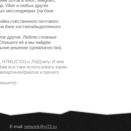
ние ботов в MAX, Telegram,
p, Viber и любых других
ых мессенджерах (на базе
ойка собственного почтового
на базе хостинга/выделенного
;
гое другое. Люблю сложные
 Опишите её и мы найдём
ьное решение (цена/качество).
, HTML(CSS) и JS/jQuery. И мне
ам все-таки использовать какие-
в/картинок/файлов и прочего
 пишите)
.
E-mail:
network@vj72.ru