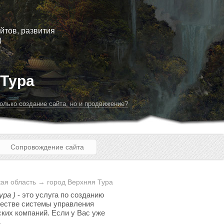
йтов, развития
)
 Тура
олько создание сайта, но и продвижение?
Сопровождение сайта
ая область → город Верхняя Тура
ура )
- это услуга по созданию
ачестве системы управления
ских компаний. Если у Вас уже
.