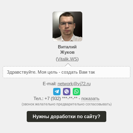
Виталий
Жуков
(
Vitalik.WS
)
З
д
р
а
в
с
т
в
у
й
т
е
.
М
о
я
ц
е
л
ь
-
с
о
з
д
а
т
ь
В
а
м
т
а
к
о
й
с
а
й
т
,
к
E-mail:
network@vj72.ru
Тел.:
+7 (932) ***-**-**
-
показать
(звонок желательно предварительно согласовывать)
Нужны доработки по сайту?