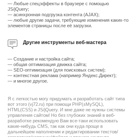
— Любые спецэффекты в браузере с помощью
JS/jQuery;
— асинхронная подгрузка контента (AJAX);
— любые другие задачи, требующие изменения каких-то
элементов страницы после её загрузки.
Другие инструменты веб-мастера
— Создание и настройка сайта;
— общая оптимизация движка сайта;
— SEO-оптимизация (для поисковых систем);
— контекстная реклама (например Яндекс.Директ);
— и многое другое.
Я с легкостью могу придумать и разработать сайт типа
вот этого (vj72.ru) при помощи PHP(±MySQL),
HTML(CSS) и JS/jQuery. И мне даже не нужны системы
управления сайтом! Но без глубоких знаний в веб-
разработке рекомендую Вам все-таки использовать
какие-нибудь CMS, так как они куда проще в
дальнейшем наполнении и редактировании текстов/