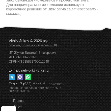
заголовков/картинок/файлов и прочего контента.
Для напримера: многие компании используют
коробочное решение от Bitrix
(если заинтересовало -
пишите)
.
Vitaliy Jukov © 2026 год
,
оферта
политика обработки ПД
ИП Жуков Виталий Викторович
ИНН 861006791093
ОГРНИП 315861700012040
E-mail:
network@vj72.ru
Тел.:
+7 (932) ***-**-**
-
показать
(звонок желательно предварительно
согласовывать)
Главная
Акции