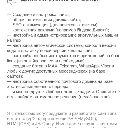
— Создание и настройка сайта;
— общая оптимизация движка сайта;
— SEO-оптимизация (для поисковых систем);
— контекстная реклама (например Яндекс.Директ);
— настройка и администрирование виртуальных машин
на linux;
— настройка автоматической системы конроля версий
кода и доставку новой версии кода на сайт;
— настройка любых инструментов и приложений на базе
linux (и контейнеров, если необходимо);
— создание ботов в MAX, Telegram, WhatsApp, Viber и
любых других доступных мессенджерах (на базе
сайтов);
— настройка собственного почтового домена на базе
хостинга/выделенного сервера;
— и многое другое. Люблю сложные задачи. Опишите её
и мы найдём оптимальное решение (цена/качество).
Я с легкостью могу придумать и разработать сайт типа
вот этого (vj72.ru) при помощи PHP(±MySQL),
HTML(CSS) и JS/jQuery. И мне даже не нужны системы