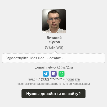
Виталий
Жуков
(
Vitalik.WS
)
З
д
р
а
в
с
т
в
у
й
т
е
.
М
о
я
ц
е
л
ь
-
с
о
з
д
а
т
ь
В
а
м
т
а
к
о
й
E-mail:
network@vj72.ru
Тел.:
+7 (932) ***-**-**
-
показать
(звонок желательно предварительно согласовывать)
Нужны доработки по сайту?