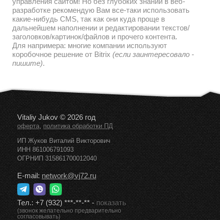
управления сайтом! Но без глубоких знаний в веб-
разработке рекомендую Вам все-таки использовать
какие-нибудь CMS, так как они куда проще в
дальнейшем наполнении и редактировании текстов/
заголовков/картинок/файлов и прочего контента.
Для напримера: многие компании используют
коробочное решение от Bitrix
(если заинтересовало -
пишите)
.
Vitaliy Jukov © 2026 год
,
оферта
политика обработки ПД
ИП Жуков Виталий Викторович
ИНН 861006791093
ОГРНИП 315861700012040
E-mail:
network@vj72.ru
Тел.:
+7 (932) ***-**-**
-
показать
(звонок желательно предварительно
согласовывать)