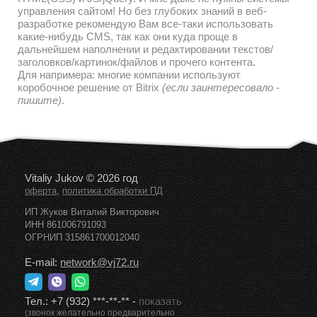
управления сайтом! Но без глубоких знаний в веб-
разработке рекомендую Вам все-таки использовать
какие-нибудь CMS, так как они куда проще в
дальнейшем наполнении и редактировании текстов/
заголовков/картинок/файлов и прочего контента.
Для напримера: многие компании используют
коробочное решение от Bitrix
(если заинтересовало -
пишите)
.
Vitaliy Jukov © 2026 год
,
оферта
политика обработки ПД
ИП Жуков Виталий Викторович
ИНН 861006791093
ОГРНИП 315861700012040
E-mail:
network@vj72.ru
Тел.:
+7 (932) ***-**-**
-
показать
(звонок желательно предварительно