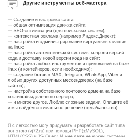
Другие инструменты веб-мастера
— Создание и настройка сайта;
— общая оптимизация движка сайта;
— SEO-оптимизация (для поисковых систем);
— контекстная реклама (например Яндекс.Директ);
— настройка и администрирование виртуальных машин
на linux;
— настройка автоматической системы конроля версий
кода и доставку новой версии кода на сайт;
— настройка любых инструментов и приложений на базе
linux (и контейнеров, если необходимо);
— создание ботов в MAX, Telegram, WhatsApp, Viber и
любых других доступных мессенджерах (на базе
сайтов);
— настройка собственного почтового домена на базе
хостинга/выделенного сервера;
— и многое другое. Люблю сложные задачи. Опишите её
и мы найдём оптимальное решение (цена/качество).
Я с легкостью могу придумать и разработать сайт типа
вот этого (vj72.ru) при помощи PHP(±MySQL),
HTML(CSS) и JS/jQuery. И мне даже не нужны системы