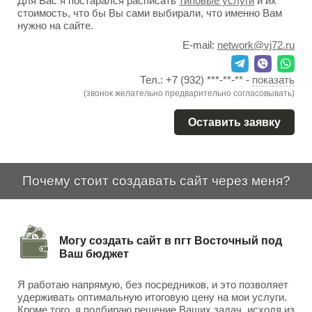
Для Вас я постарался расписать
типовые услуги
и их
стоимость, что бы Вы сами выбирали, что именно Вам
нужно на сайте.
E-mail:
network@vj72.ru
Тел.:
+7 (932) ***-**-**
-
показать
(звонок желательно предварительно согласовывать)
Оставить заявку
Почему стоит создавать сайт через меня?
Могу создать сайт в пгт Восточный под
Ваш бюджет
Я работаю напрямую, без посредников, и это позволяет
удерживать оптимальную итоговую цену на мои услуги.
Кроме того, я подбираю решение Ваших задач, исходя из