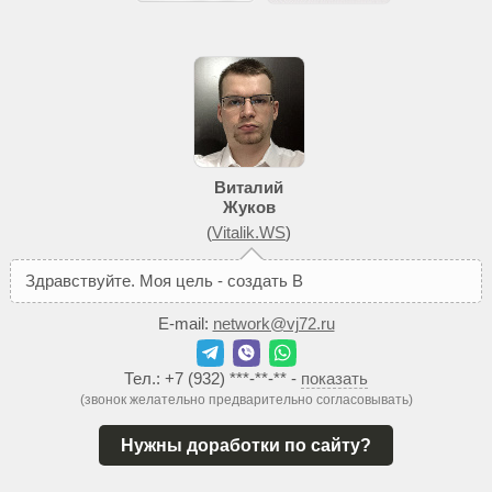
Виталий
Жуков
(
Vitalik.WS
)
З
д
р
а
в
с
т
в
у
й
т
е
.
М
о
я
ц
е
л
ь
-
с
о
з
д
а
т
ь
В
а
м
т
а
к
о
й
с
а
E-mail:
network@vj72.ru
Тел.:
+7 (932) ***-**-**
-
показать
(звонок желательно предварительно согласовывать)
Нужны доработки по сайту?