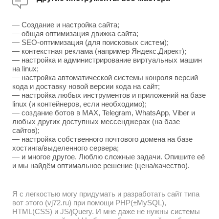
— Создание и настройка сайта;
— общая оптимизация движка сайта;
— SEO-оптимизация (для поисковых систем);
— контекстная реклама (например Яндекс.Директ);
— настройка и администрирование виртуальных машин
на linux;
— настройка автоматической системы конроля версий
кода и доставку новой версии кода на сайт;
— настройка любых инструментов и приложений на базе
linux (и контейнеров, если необходимо);
— создание ботов в MAX, Telegram, WhatsApp, Viber и
любых других доступных мессенджерах (на базе
сайтов);
— настройка собственного почтового домена на базе
хостинга/выделенного сервера;
— и многое другое. Люблю сложные задачи. Опишите её
и мы найдём оптимальное решение (цена/качество).
Я с легкостью могу придумать и разработать сайт типа
вот этого (vj72.ru) при помощи PHP(±MySQL),
HTML(CSS) и JS/jQuery. И мне даже не нужны системы