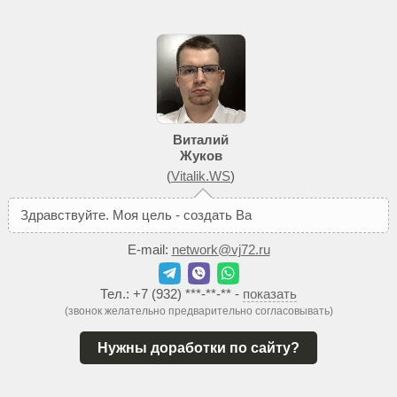
Виталий
Жуков
(
Vitalik.WS
)
З
д
р
а
в
с
т
в
у
й
т
е
.
М
о
я
ц
е
л
ь
-
с
о
з
д
а
т
ь
В
а
м
т
а
к
о
й
с
а
й
E-mail:
network@vj72.ru
Тел.:
+7 (932) ***-**-**
-
показать
(звонок желательно предварительно согласовывать)
Нужны доработки по сайту?