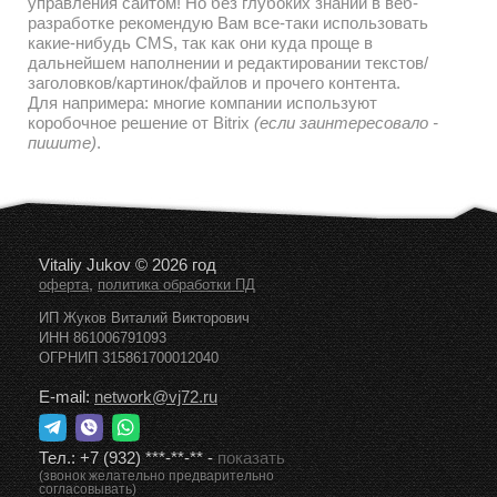
управления сайтом! Но без глубоких знаний в веб-
разработке рекомендую Вам все-таки использовать
какие-нибудь CMS, так как они куда проще в
дальнейшем наполнении и редактировании текстов/
заголовков/картинок/файлов и прочего контента.
Для напримера: многие компании используют
коробочное решение от Bitrix
(если заинтересовало -
пишите)
.
Vitaliy Jukov © 2026 год
,
оферта
политика обработки ПД
ИП Жуков Виталий Викторович
ИНН 861006791093
ОГРНИП 315861700012040
E-mail:
network@vj72.ru
Тел.:
+7 (932) ***-**-**
-
показать
(звонок желательно предварительно
согласовывать)