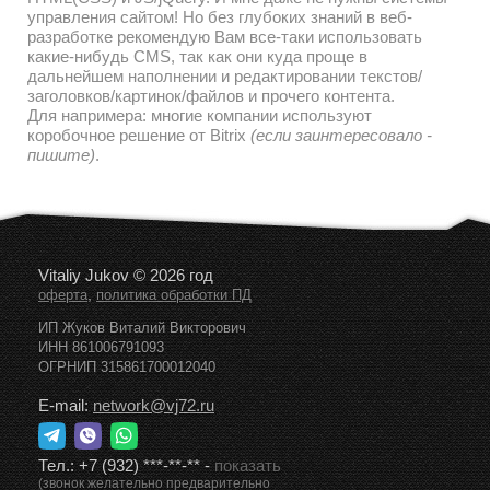
управления сайтом! Но без глубоких знаний в веб-
разработке рекомендую Вам все-таки использовать
какие-нибудь CMS, так как они куда проще в
дальнейшем наполнении и редактировании текстов/
заголовков/картинок/файлов и прочего контента.
Для напримера: многие компании используют
коробочное решение от Bitrix
(если заинтересовало -
пишите)
.
Vitaliy Jukov © 2026 год
,
оферта
политика обработки ПД
ИП Жуков Виталий Викторович
ИНН 861006791093
ОГРНИП 315861700012040
E-mail:
network@vj72.ru
Тел.:
+7 (932) ***-**-**
-
показать
(звонок желательно предварительно