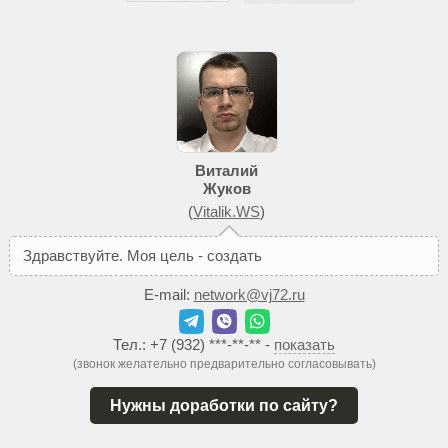
Виталий
Жуков
(
Vitalik.WS
)
З
д
р
а
в
с
т
в
у
й
т
е
.
М
о
я
ц
е
л
ь
-
с
о
з
д
а
т
ь
В
а
м
т
а
к
о
й
E-mail:
network@vj72.ru
Тел.:
+7 (932) ***-**-**
-
показать
(звонок желательно предварительно согласовывать)
Нужны доработки по сайту?