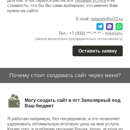
Для Вас я постарался расписать
типовые услуги
и их
стоимость, что бы Вы сами выбирали, что именно Вам
нужно на сайте.
E-mail:
network@vj72.ru
Тел.:
+7 (932) ***-**-**
-
показать
(звонок желательно предварительно согласовывать)
Оставить заявку
Почему стоит создавать сайт через меня?
Могу создать сайт в пгт Заполярный под
Ваш бюджет
Я работаю напрямую, без посредников, и это позволяет
удерживать оптимальную итоговую цену на мои услуги.
Кроме того, я подбираю решение Ваших задач, исходя из