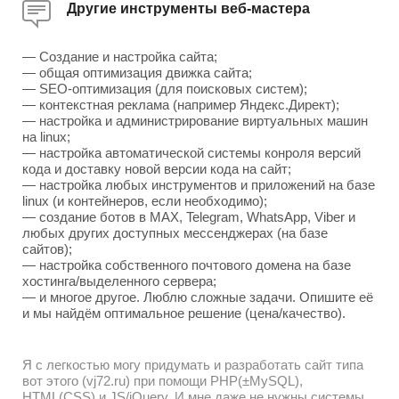
Другие инструменты веб-мастера
— Создание и настройка сайта;
— общая оптимизация движка сайта;
— SEO-оптимизация (для поисковых систем);
— контекстная реклама (например Яндекс.Директ);
— настройка и администрирование виртуальных машин
на linux;
— настройка автоматической системы конроля версий
кода и доставку новой версии кода на сайт;
— настройка любых инструментов и приложений на базе
linux (и контейнеров, если необходимо);
— создание ботов в MAX, Telegram, WhatsApp, Viber и
любых других доступных мессенджерах (на базе
сайтов);
— настройка собственного почтового домена на базе
хостинга/выделенного сервера;
— и многое другое. Люблю сложные задачи. Опишите её
и мы найдём оптимальное решение (цена/качество).
Я с легкостью могу придумать и разработать сайт типа
вот этого (vj72.ru) при помощи PHP(±MySQL),
HTML(CSS) и JS/jQuery. И мне даже не нужны системы