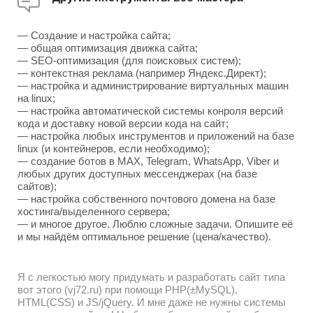
— Создание и настройка сайта;
— общая оптимизация движка сайта;
— SEO-оптимизация (для поисковых систем);
— контекстная реклама (например Яндекс.Директ);
— настройка и администрирование виртуальных машин
на linux;
— настройка автоматической системы конроля версий
кода и доставку новой версии кода на сайт;
— настройка любых инструментов и приложений на базе
linux (и контейнеров, если необходимо);
— создание ботов в MAX, Telegram, WhatsApp, Viber и
любых других доступных мессенджерах (на базе
сайтов);
— настройка собственного почтового домена на базе
хостинга/выделенного сервера;
— и многое другое. Люблю сложные задачи. Опишите её
и мы найдём оптимальное решение (цена/качество).
Я с легкостью могу придумать и разработать сайт типа
вот этого (vj72.ru) при помощи PHP(±MySQL),
HTML(CSS) и JS/jQuery. И мне даже не нужны системы