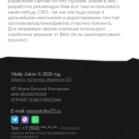
управления сайтом! Но без глубоких знаний в веб-
разработке рекомендую Вам все-таки использовать
какие-нибудь CMS, так как они куда проще в
дальнейшем наполнении и редактировании текстов/
заголовков/картинок/файлов и прочего контента.
Для напримера: многие компании используют
коробочное решение от Bitrix
(если заинтересовало -
пишите)
.
Vitaliy Jukov © 2026 год
,
оферта
политика обработки ПД
ИП Жуков Виталий Викторович
ИНН 861006791093
ОГРНИП 315861700012040
E-mail:
network@vj72.ru
Тел.:
+7 (932) ***-**-**
-
показать
(звонок желательно предварительно
согласовывать)