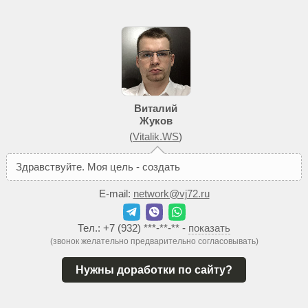
Виталий
Жуков
(
Vitalik.WS
)
З
д
р
а
в
с
т
в
у
й
т
е
.
М
о
я
ц
е
л
ь
-
с
о
з
д
а
т
ь
В
а
м
т
а
к
о
й
E-mail:
network@vj72.ru
Тел.:
+7 (932) ***-**-**
-
показать
(звонок желательно предварительно согласовывать)
Нужны доработки по сайту?