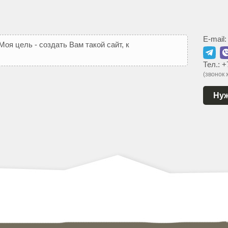
E-mail
М
о
я
ц
е
л
ь
-
с
о
з
д
а
т
ь
В
а
м
т
а
к
о
й
с
а
й
т
,
к
о
т
о
р
ы
й
Тел.:
+
(звонок
Нуж