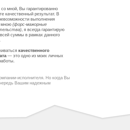
 со мной, Вы гарантированно
те качественный результат. В
невозможности выполнения
я мною
(форс-мажорные
тельства)
, я всегда гарантирую
 всей суммы в рамках данного
.
живаться
качественного
ата
— это одно из моих личных
работы.
компании-исполнителя. Но когда Вы
 очередь Вашим надежным