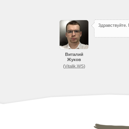
З
д
р
а
в
с
т
в
у
й
т
е
.
п
о
м
о
ж
е
т
д
о
Виталий
Жуков
(
Vitalik.WS
)