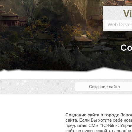
Vi
Web Devel
Со
Создание сайта
Создание сайта в городе Зав
сайта. Если Вы хотите себе нов
предлагаю CMS "1C-Bitrix: Упра
сайт, но нужен какой-то дополни