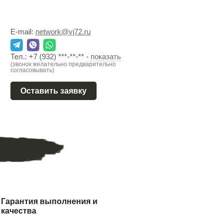
E-mail:
network@vj72.ru
Тел.:
+7 (932) ***-**-**
-
показать
(звонок желательно предварительно
согласовывать)
Оставить заявку
Гарантия выполнения и
качества