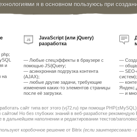
ехнологиями я в основном пользуюсь при создан
е
JavaScript (или jQuery)
разработка
 php;
MySQL
— Любые спецэффекты в браузере с
— Созда
ия и
помощью JS/jQuery;
— общая
— асинхронная подгрузка контента
— SEO-о
 на
(AJAX);
систем)
— любые другие задачи, требующие
— конте
изменения каких-то элементов страницы
Яндекс.
после её загрузки.
— и мно
работать сайт типа вот этого (vj72.ru) при помощи PHP(±MySQL)
сайтом! Но без глубоких знаний в веб-разработке рекомендую В
е в дальнейшем наполнении и редактировании текстов/заголовко
пользуют коробочное решение от Bitrix
(если заинтересовало -