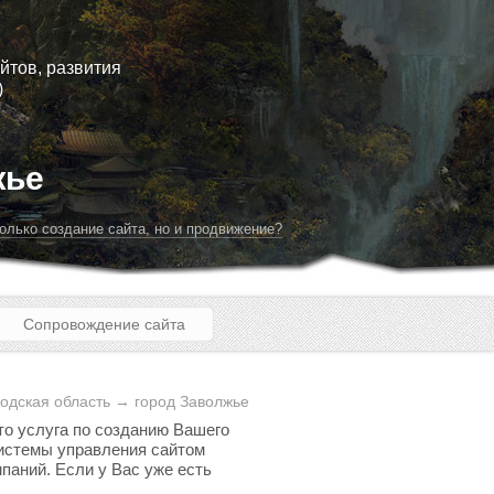
йтов, развития
)
жье
олько создание сайта, но и продвижение?
Сопровождение сайта
одская область → город Заволжье
то услуга по созданию Вашего
 системы управления сайтом
паний. Если у Вас уже есть