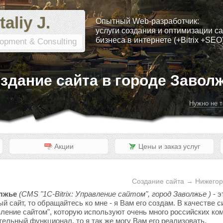
taliy J.
Опытный Web-разработчик:
услуги создания и оптимизации са
бизнеса в интернете (+Bitrix +SEO
opment & Consulting
здание сайта в городе Завол
Нужно не т
Акции
Цены и заказ услуг
Создание сайта → Нижегор
олжье
(CMS "1C-Bitrix: Управление сайтом", город Заволжье )
- э
ый сайт, то обращайтесь ко мне - я Вам его создам. В качестве
вление сайтом", которую используют очень много российских ком
тельный функционал, то я так же могу Вам его реализовать.