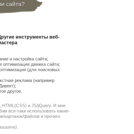
ии сайта?
Другие инструменты веб-
мастера
ние и настройка сайта;
 оптимизация движка сайта;
птимизация (для поисковых
;
кстная реклама (например
Директ);
гое другое.
, HTML(CSS) и JS/jQuery. И мне
ам все-таки использовать какие-
в/картинок/файлов и прочего
 пишите)
.