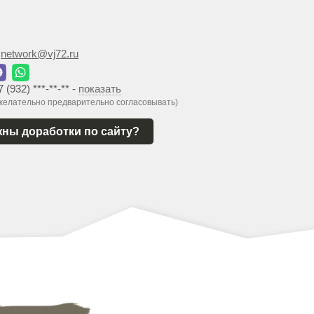
:
network@vj72.ru
7 (932) ***-**-**
-
показать
 желательно предварительно согласовывать)
ны доработки по сайту?