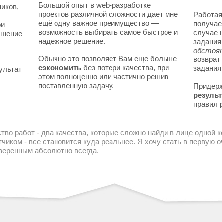
Большой опыт в web-разработке
ников,
проектов различной сложности дает мне
Работая
ещё одну важное преимущество —
получае
ои
возможность выбирать самое быстрое и
случае 
решение
надежное решение.
задани
обстоя
Обычно это позволяет Вам еще больше
возврат
сэкономить
без потери качества, при
задания
ультат
этом полноценно или частично решив
поставленную задачу.
Придер
результ
правил 
тво работ - два качества, которые сложно найди в лице одной 
чиком - все становится куда реальнее. Я хочу стать в первую
уверенным абсолютно всегда.