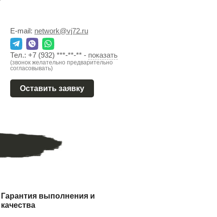
E-mail:
network@vj72.ru
Тел.:
+7 (932) ***-**-**
-
показать
(звонок желательно предварительно
согласовывать)
Оставить заявку
Гарантия выполнения и
качества