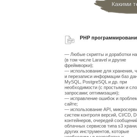
Какими т
PHP программировани
— Любые скрипты и доработки н
(в том числе Laravel и другие
фреймворки);
— использование для хранения, 
и перезаписи информации баз да
MySQL, PostgreSQL и др. при
необходимости (с простыми и сл
запросами; оптимизация);
— исправление ошибок и проблем
сайте;
— использование API, микросерв
систем контроля версий, CI/CD, D
контейнеров, очередей сообщений
облачных сервисов типа s3 хран
других инструментов, которые
необходимы в разработке и