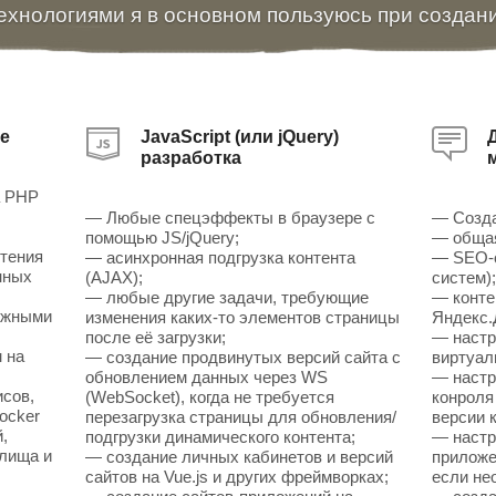
ехнологиями я в основном пользуюсь при создан
е
JavaScript (или jQuery)
разработка
а PHP
— Любые спецэффекты в браузере с
— Созда
помощью JS/jQuery;
— общая
чтения
— асинхронная подгрузка контента
— SEO-о
нных
(AJAX);
систем)
— любые другие задачи, требующие
— конте
ожными
изменения каких-то элементов страницы
Яндекс.
после её загрузки;
— настр
 на
— создание продвинутых версий сайта с
виртуал
обновлением данных через WS
— настр
исов,
(WebSocket), когда не требуется
конроля
ocker
перезагрузка страницы для обновления/
версии к
,
подгрузки динамического контента;
— настр
илища и
— создание личных кабинетов и версий
приложен
сайтов на Vue.js и других фреймворках;
если не