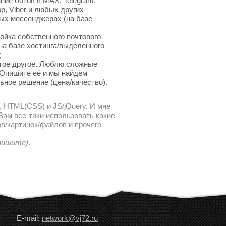
ние ботов в MAX, Telegram,
p, Viber и любых других
ых мессенджерах (на базе
ойка собственного почтового
на базе хостинга/выделенного
;
гое другое. Люблю сложные
 Опишите её и мы найдём
ьное решение (цена/качество).
, HTML(CSS) и JS/jQuery. И мне
ам все-таки использовать какие-
в/картинок/файлов и прочего
 пишите)
.
E-mail:
network@vj72.ru