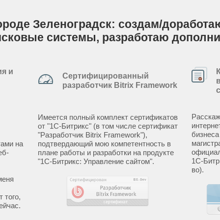
ороде Зеленоградск: создам/доработаю 
исковые системы, разработаю дополн
я и
Сертифицированный
разработчик Bitrix Framework
Расскаж
Имеется полный комплект сертификатов
интерне
от "1С-Битрикс" (в том числе сертификат
бизнеса
"Разработчик Bitrix Framework"),
магистр
ами на
подтвердающий мою компетентность в
официал
еб-
плане работы и разработки на продукте
1С-Битр
"1С-Битрикс: Управление сайтом".
во).
меня
 того,
ейчас.