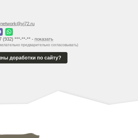
:
network@vj72.ru
7 (932) ***-**-**
-
показать
 желательно предварительно согласовывать)
ны доработки по сайту?