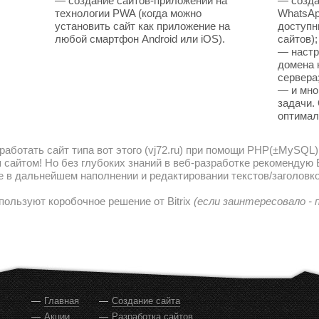
— создание сайтов-приложений на
— созда
технологии PWA (когда можно
WhatsAp
установить сайт как приложение на
доступн
любой смартфон Android или iOS).
сайтов);
— настр
домена 
сервера
— и мно
задачи.
оптимал
работать сайт типа вот этого (vj72.ru) при помощи PHP(±MySQL)
сайтом! Но без глубоких знаний в веб-разработке рекомендую В
е в дальнейшем наполнении и редактировании текстов/заголовко
пользуют коробочное решение от Bitrix
(если заинтересовало -
Главная
Создание сайта
Акции
Разработка сайтов