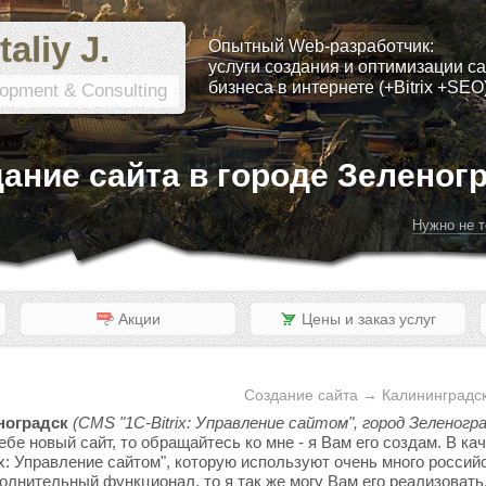
taliy J.
Опытный Web-разработчик:
услуги создания и оптимизации са
бизнеса в интернете (+Bitrix +SEO
opment & Consulting
ание сайта в городе Зеленог
Нужно не т
Акции
Цены и заказ услуг
Создание сайта → Калининградск
ноградск
(CMS "1C-Bitrix: Управление сайтом", город Зеленогра
ебе новый сайт, то обращайтесь ко мне - я Вам его создам. В к
x: Управление сайтом", которую используют очень много россий
полнительный функционал, то я так же могу Вам его реализовать