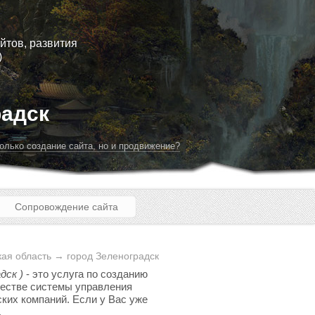
йтов, развития
)
радск
олько создание сайта, но и продвижение?
Сопровождение сайта
ая область → город Зеленоградск
дск )
- это услуга по созданию
ачестве системы управления
ских компаний. Если у Вас уже
.