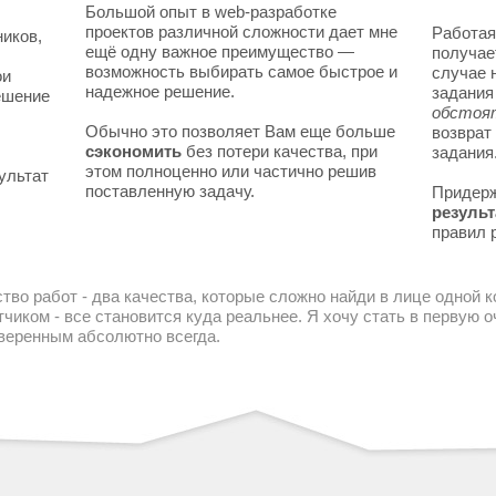
Большой опыт в web-разработке
проектов различной сложности дает мне
Работая
ников,
ещё одну важное преимущество —
получае
возможность выбирать самое быстрое и
случае 
ои
надежное решение.
задани
решение
обстоя
Обычно это позволяет Вам еще больше
возврат
сэкономить
без потери качества, при
задания
этом полноценно или частично решив
ультат
поставленную задачу.
Придер
результ
правил 
тво работ - два качества, которые сложно найди в лице одной 
чиком - все становится куда реальнее. Я хочу стать в первую
уверенным абсолютно всегда.