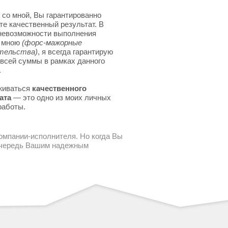
 со мной, Вы гарантированно
те качественный результат. В
невозможности выполнения
я мною
(форс-мажорные
тельства)
, я всегда гарантирую
 всей суммы в рамках данного
.
живаться
качественного
ата
— это одно из моих личных
работы.
компании-исполнителя. Но когда Вы
 очередь Вашим надежным