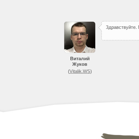
З
д
р
а
в
с
т
в
у
й
т
е
.
Виталий
Жуков
(
Vitalik.WS
)