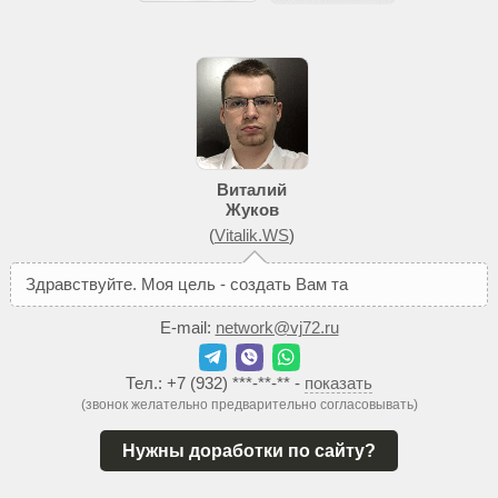
Виталий
Жуков
(
Vitalik.WS
)
З
д
р
а
в
с
т
в
у
й
т
е
.
М
о
я
ц
е
л
ь
-
с
о
з
д
а
т
ь
В
а
м
т
а
к
о
й
с
а
й
т
,
к
E-mail:
network@vj72.ru
Тел.:
+7 (932) ***-**-**
-
показать
(звонок желательно предварительно согласовывать)
Нужны доработки по сайту?