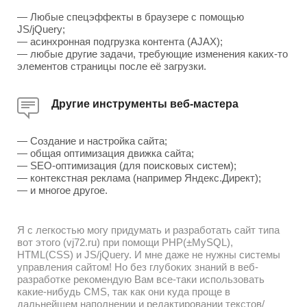
— Любые спецэффекты в браузере с помощью
JS/jQuery;
— асинхронная подгрузка контента (AJAX);
— любые другие задачи, требующие изменения каких-то
элементов страницы после её загрузки.
Другие инструменты веб-мастера
— Создание и настройка сайта;
— общая оптимизация движка сайта;
— SEO-оптимизация (для поисковых систем);
— контекстная реклама (например Яндекс.Директ);
— и многое другое.
Я с легкостью могу придумать и разработать сайт типа
вот этого (vj72.ru) при помощи PHP(±MySQL),
HTML(CSS) и JS/jQuery. И мне даже не нужны системы
управления сайтом! Но без глубоких знаний в веб-
разработке рекомендую Вам все-таки использовать
какие-нибудь CMS, так как они куда проще в
дальнейшем наполнении и редактировании текстов/