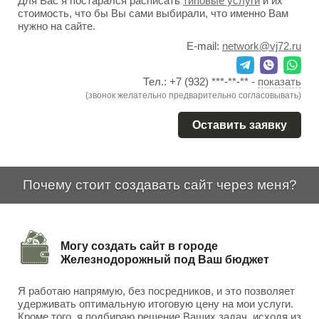
Для Вас я постарался расписать
типовые услуги
и их
стоимость, что бы Вы сами выбирали, что именно Вам
нужно на сайте.
E-mail:
network@vj72.ru
Тел.:
+7 (932) ***-**-**
-
показать
(звонок желательно предварительно согласовывать)
Оставить заявку
Почему стоит создавать сайт через меня?
Могу создать сайт в городе
Железнодорожный под Ваш бюджет
Я работаю напрямую, без посредников, и это позволяет
удерживать оптимальную итоговую цену на мои услуги.
Кроме того, я подбираю решение Ваших задач, исходя из