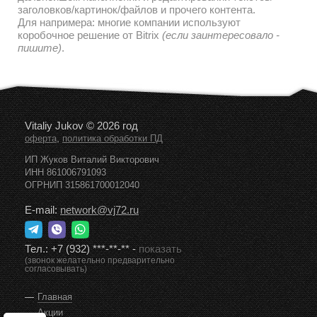
заголовков/картинок/файлов и прочего контента.
Для напримера: многие компании используют
коробочное решение от Bitrix
(если заинтересовало -
пишите)
.
Vitaliy Jukov © 2026 год
,
оферта
политика обработки ПД
ИП Жуков Виталий Викторович
ИНН 861006791093
ОГРНИП 315861700012040
E-mail:
network@vj72.ru
Тел.:
+7 (932) ***-**-**
-
показать
(звонок желательно предварительно
согласовывать)
Главная
Акции