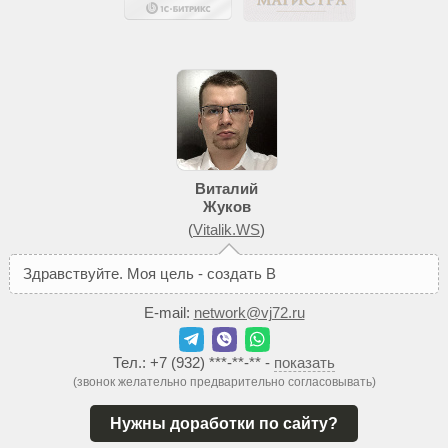
Виталий
Жуков
(
Vitalik.WS
)
З
д
р
а
в
с
т
в
у
й
т
е
.
М
о
я
ц
е
л
ь
-
с
о
з
д
а
т
ь
В
а
м
т
а
к
о
й
с
а
E-mail:
network@vj72.ru
Тел.:
+7 (932) ***-**-**
-
показать
(звонок желательно предварительно согласовывать)
Нужны доработки по сайту?