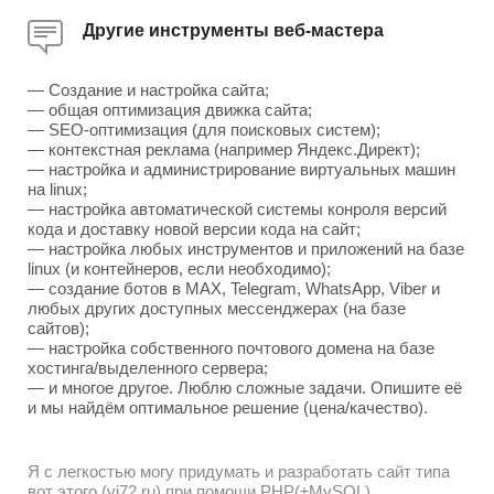
Другие инструменты веб-мастера
— Создание и настройка сайта;
— общая оптимизация движка сайта;
— SEO-оптимизация (для поисковых систем);
— контекстная реклама (например Яндекс.Директ);
— настройка и администрирование виртуальных машин
на linux;
— настройка автоматической системы конроля версий
кода и доставку новой версии кода на сайт;
— настройка любых инструментов и приложений на базе
linux (и контейнеров, если необходимо);
— создание ботов в MAX, Telegram, WhatsApp, Viber и
любых других доступных мессенджерах (на базе
сайтов);
— настройка собственного почтового домена на базе
хостинга/выделенного сервера;
— и многое другое. Люблю сложные задачи. Опишите её
и мы найдём оптимальное решение (цена/качество).
Я с легкостью могу придумать и разработать сайт типа
вот этого (vj72.ru) при помощи PHP(±MySQL),