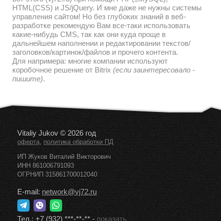
HTML(CSS) и JS/jQuery. И мне даже не нужны системы
управления сайтом! Но без глубоких знаний в веб-
разработке рекомендую Вам все-таки использовать
какие-нибудь CMS, так как они куда проще в
дальнейшем наполнении и редактировании текстов/
заголовков/картинок/файлов и прочего контента.
Для напримера: многие компании используют
коробочное решение от Bitrix
(если заинтересовало -
пишите)
.
Vitaliy Jukov © 2026 год
,
оферта
политика обработки ПД
ИП Жуков Виталий Викторович
ИНН 861006791093
ОГРНИП 315861700012040
E-mail:
network@vj72.ru
Тел.:
+7 (932) ***-**-**
-
показать