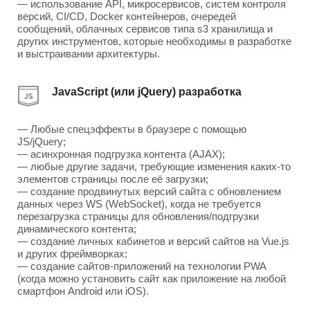
— использование API, микросервисов, систем контроля
версий, CI/CD, Docker контейнеров, очередей
сообщений, облачных сервисов типа s3 хранилища и
других инструментов, которые необходимы в разработке
и выстраивании архитектуры.
JavaScript (или jQuery) разработка
— Любые спецэффекты в браузере с помощью
JS/jQuery;
— асинхронная подгрузка контента (AJAX);
— любые другие задачи, требующие изменения каких-то
элементов страницы после её загрузки;
— создание продвинутых версий сайта с обновлением
данных через WS (WebSocket), когда не требуется
перезагрузка страницы для обновления/подгрузки
динамического контента;
— создание личных кабинетов и версий сайтов на Vue.js
и других фреймворках;
— создание сайтов-приложений на технологии PWA
(когда можно установить сайт как приложение на любой
смартфон Android или iOS).