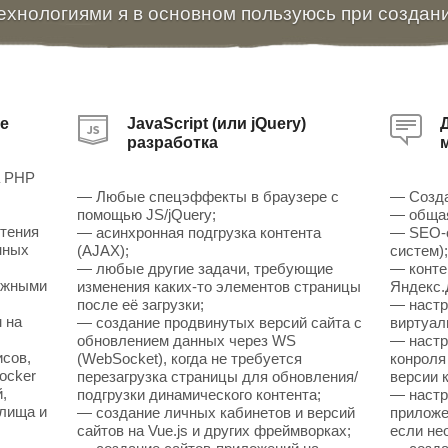
ехнологиями я в основном пользуюсь при создан
е
JavaScript (или jQuery)
разработка
а PHP
— Любые спецэффекты в браузере с
— Созда
помощью JS/jQuery;
— общая
чтения
— асинхронная подгрузка контента
— SEO-о
нных
(AJAX);
систем)
— любые другие задачи, требующие
— конте
ожными
изменения каких-то элементов страницы
Яндекс.
после её загрузки;
— настр
 на
— создание продвинутых версий сайта с
виртуал
обновлением данных через WS
— настр
исов,
(WebSocket), когда не требуется
конроля
ocker
перезагрузка страницы для обновления/
версии к
,
подгрузки динамического контента;
— настр
илища и
— создание личных кабинетов и версий
приложен
сайтов на Vue.js и других фреймворках;
если не