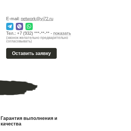
E-mail:
network@vj72.ru
Тел.:
+7 (932) ***-**-**
-
показать
(звонок желательно предварительно
согласовывать)
Оставить заявку
Гарантия выполнения и
качества