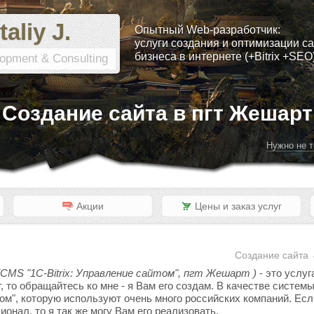
taliy J.
Опытный Web-разработчик:
услуги создания и оптимизации са
бизнеса в интернете (+Bitrix +SEO
opment & Consulting
Создание сайта в пгт Жешарт
Нужно не т
Акции
Цены и заказ услуг
Создание сайта 
(CMS "1C-Bitrix: Управление сайтом", пгт Жешарт )
- это услуг
, то обращайтесь ко мне - я Вам его создам. В качестве систе
том", которую используют очень много российских компаний. Если
онал, то я так же могу Вам его реализовать.