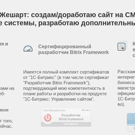
 Жешарт: создам/доработаю сайт на CM
е системы, разработаю дополнительн
я и
Сертифицированный
разработчик Bitrix Framework
Расскаж
Имеется полный комплект сертификатов
интерне
от "1С-Битрикс" (в том числе сертификат
бизнеса
"Разработчик Bitrix Framework"),
магистр
ами на
подтвердающий мою компетентность в
официал
еб-
плане работы и разработки на продукте
1С-Битр
"1С-Битрикс: Управление сайтом".
во).
меня
 того,
ейчас.