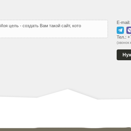
E-mail
М
о
я
ц
е
л
ь
-
с
о
з
д
а
т
ь
В
а
м
т
а
к
о
й
с
а
й
т
,
к
о
т
о
р
ы
й
ь
Тел.:
+
(звонок
Нуж