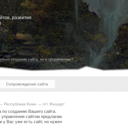
йтов, развития
)
олько создание сайта, но и продвижение?
Сопровождение сайта
→ Республика Коми → пгт Жешарт
а по созданию Вашего сайта.
мы управления сайтом предлагаю
 у Вас уже есть сайт, но нужен