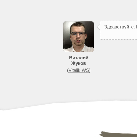
З
д
р
а
в
с
т
в
у
й
т
е
.
п
о
м
о
ж
е
т
д
о
б
и
т
Виталий
Жуков
(
Vitalik.WS
)