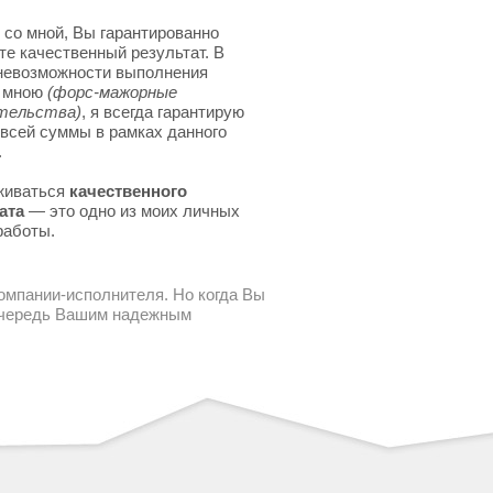
 со мной, Вы гарантированно
те качественный результат. В
невозможности выполнения
я мною
(форс-мажорные
тельства)
, я всегда гарантирую
 всей суммы в рамках данного
.
живаться
качественного
ата
— это одно из моих личных
работы.
компании-исполнителя. Но когда Вы
 очередь Вашим надежным