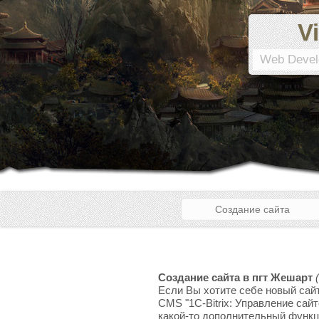
Vi
Web Devel
Создание сайта
Создание сайта в пгт Жешарт
Если Вы хотите себе новый сайт
CMS "1C-Bitrix: Управление сай
какой-то дополнительный функци