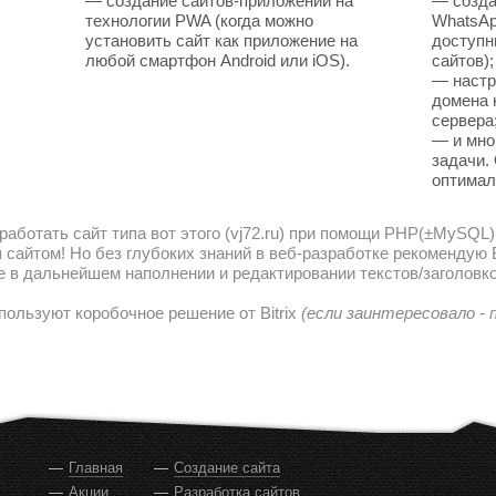
— создание сайтов-приложений на
— созда
технологии PWA (когда можно
WhatsAp
установить сайт как приложение на
доступн
любой смартфон Android или iOS).
сайтов);
— настр
домена 
сервера
— и мно
задачи.
оптимал
работать сайт типа вот этого (vj72.ru) при помощи PHP(±MySQL)
сайтом! Но без глубоких знаний в веб-разработке рекомендую В
е в дальнейшем наполнении и редактировании текстов/заголовко
пользуют коробочное решение от Bitrix
(если заинтересовало -
Главная
Создание сайта
Акции
Разработка сайтов