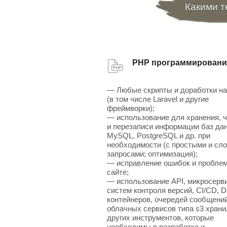
Какими т
PHP программировани
— Любые скрипты и доработки н
(в том числе Laravel и другие
фреймворки);
— использование для хранения, 
и перезаписи информации баз да
MySQL, PostgreSQL и др. при
необходимости (с простыми и сл
запросами; оптимизация);
— исправление ошибок и проблем
сайте;
— использование API, микросерв
систем контроля версий, CI/CD, D
контейнеров, очередей сообщений
облачных сервисов типа s3 хран
других инструментов, которые
необходимы в разработке и