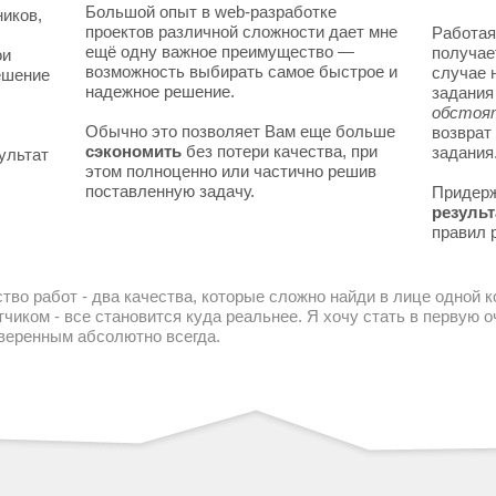
Большой опыт в web-разработке
ников,
проектов различной сложности дает мне
Работая
ещё одну важное преимущество —
получае
ои
возможность выбирать самое быстрое и
случае 
решение
надежное решение.
задани
обстоя
Обычно это позволяет Вам еще больше
возврат
сэкономить
без потери качества, при
задания
ультат
этом полноценно или частично решив
поставленную задачу.
Придер
результ
правил 
тво работ - два качества, которые сложно найди в лице одной 
чиком - все становится куда реальнее. Я хочу стать в первую
уверенным абсолютно всегда.