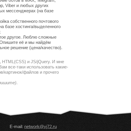
ние ботов в MAX, Telegram,
p, Viber и любых других
ых мессенджерах (на базе
ойка собственного почтового
на базе хостинга/выделенного
;
гое другое. Люблю сложные
 Опишите её и мы найдём
ьное решение (цена/качество).
, HTML(CSS) и JS/jQuery. И мне
ам все-таки использовать какие-
в/картинок/файлов и прочего
 пишите)
.
E-mail:
network@vj72.ru