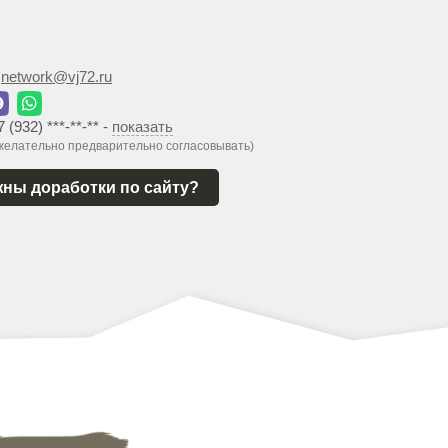
:
network@vj72.ru
7 (932) ***-**-**
-
показать
 желательно предварительно согласовывать)
ны доработки по сайту?