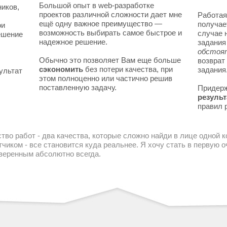
Большой опыт в web-разработке
ников,
проектов различной сложности дает мне
Работая
ещё одну важное преимущество —
получае
ои
возможность выбирать самое быстрое и
случае 
решение
надежное решение.
задани
обстоя
Обычно это позволяет Вам еще больше
возврат
сэкономить
без потери качества, при
задания
ультат
этом полноценно или частично решив
поставленную задачу.
Придер
результ
правил 
тво работ - два качества, которые сложно найди в лице одной 
чиком - все становится куда реальнее. Я хочу стать в первую
уверенным абсолютно всегда.