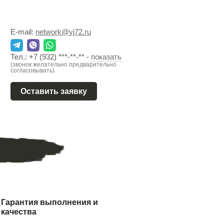
E-mail:
network@vj72.ru
Тел.:
+7 (932) ***-**-**
-
показать
(звонок желательно предварительно
согласовывать)
Оставить заявку
Гарантия выполнения и
качества