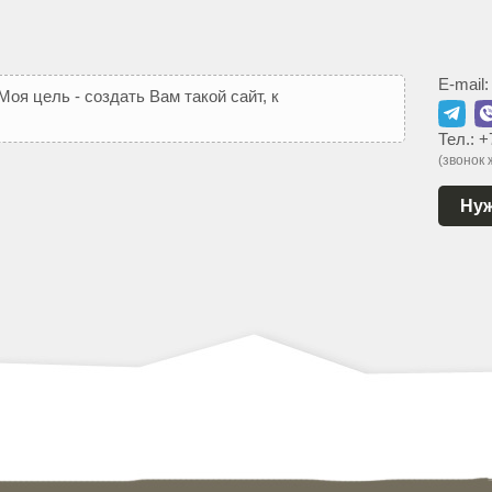
E-mail
М
о
я
ц
е
л
ь
-
с
о
з
д
а
т
ь
В
а
м
т
а
к
о
й
с
а
й
т
,
к
о
т
о
р
ы
й
Тел.:
+
(звонок
Нуж