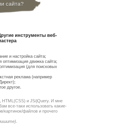
ии сайта?
Другие инструменты веб-
мастера
ние и настройка сайта;
 оптимизация движка сайта;
птимизация (для поисковых
;
кстная реклама (например
Директ);
гое другое.
, HTML(CSS) и JS/jQuery. И мне
ам все-таки использовать какие-
в/картинок/файлов и прочего
 пишите)
.