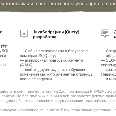
ехнологиями я в основном пользуюсь при создан
е
JavaScript (или jQuery)
разработка
 php;
MySQL
— Любые спецэффекты в браузере с
— Созда
ия и
помощью JS/jQuery;
— общая
— асинхронная подгрузка контента
— SEO-о
 на
(AJAX);
систем)
— любые другие задачи, требующие
— конте
изменения каких-то элементов страницы
Яндекс.
после её загрузки.
— и мно
работать сайт типа вот этого (vj72.ru) при помощи PHP(±MySQL)
сайтом! Но без глубоких знаний в веб-разработке рекомендую В
е в дальнейшем наполнении и редактировании текстов/заголовко
пользуют коробочное решение от Bitrix
(если заинтересовало -