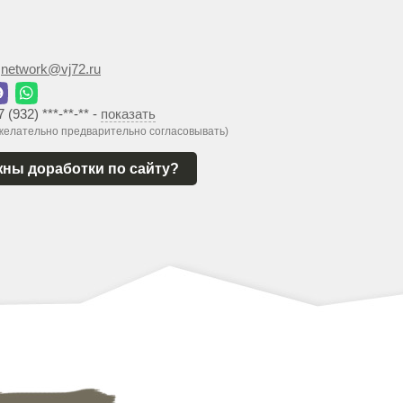
:
network@vj72.ru
7 (932) ***-**-**
-
показать
 желательно предварительно согласовывать)
ны доработки по сайту?