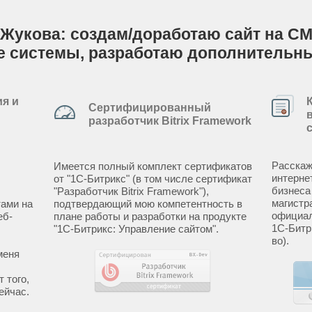
 Жукова: создам/доработаю сайт на CM
е системы, разработаю дополнительн
я и
Сертифицированный
разработчик Bitrix Framework
Расскаж
Имеется полный комплект сертификатов
интерне
от "1С-Битрикс" (в том числе сертификат
бизнеса
"Разработчик Bitrix Framework"),
магистр
ами на
подтвердающий мою компетентность в
официал
еб-
плане работы и разработки на продукте
1С-Битр
"1С-Битрикс: Управление сайтом".
во).
меня
 того,
ейчас.