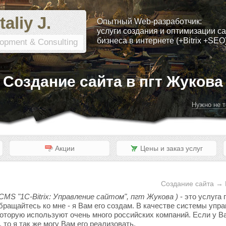
taliy J.
Опытный Web-разработчик:
услуги создания и оптимизации са
бизнеса в интернете (+Bitrix +SEO
opment & Consulting
Создание сайта в пгт Жукова
Нужно не т
Акции
Цены и заказ услуг
Создание сайта → 
CMS "1C-Bitrix: Управление сайтом", пгт Жукова )
- это услуга
обращайтесь ко мне - я Вам его создам. В качестве системы уп
 которую используют очень много российских компаний. Если у Ва
то я так же могу Вам его реализовать.