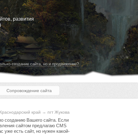
йтов, развития
)
олько создание сайта, но и продвижение?
Сопровождение сайта
Краснодарский край → пгт Жукова
 по созданию Вашего сайта. Если
равления сайтом предлагаю CMS
с уже есть сайт, но нужен какой-