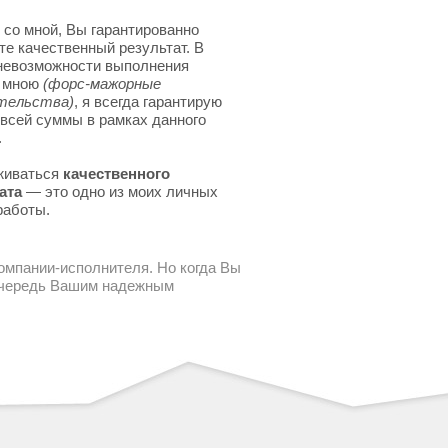
 со мной, Вы гарантированно
те качественный результат. В
невозможности выполнения
я мною
(форс-мажорные
тельства)
, я всегда гарантирую
 всей суммы в рамках данного
.
живаться
качественного
ата
— это одно из моих личных
работы.
компании-исполнителя. Но когда Вы
 очередь Вашим надежным