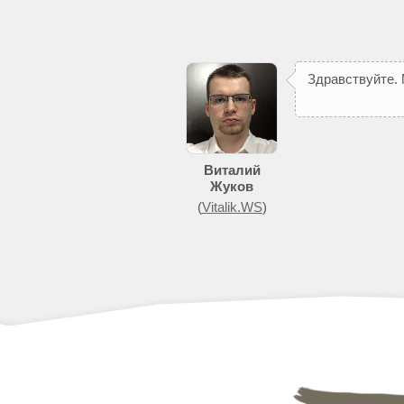
З
д
р
а
в
с
т
в
у
й
т
е
.
п
о
м
о
ж
е
т
д
о
Виталий
Жуков
(
Vitalik.WS
)