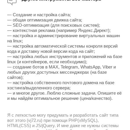
— Создание и настройка сайта;
— общая оптимизация движка сайта;
— SEO-оптимизация (для поисковых систем);
— контекстная реклама (например Яндекс.Директ);
— настройка и администрирование виртуальных машин
на linux;
— настройка автоматической системы конроля версий
кода и доставку новой версии кода на сайт;
— настройка любых инструментов и приложений на базе
linux (и контейнеров, если необходимо);
— создание ботов в MAX, Telegram, WhatsApp, Viber и
любых других доступных мессенджерах (на базе
сайтов);
— настройка собственного почтового домена на базе
хостинга/выделенного сервера;
— и многое другое. Люблю сложные задачи. Опишите её
и мы найдём оптимальное решение (цена/качество).
Я с легкостью могу придумать и разработать сайт типа
вот этого (vj72.ru) при помощи PHP(±MySQL),
HTML(CSS) и JS/jQuery. И мне даже не нужны системы