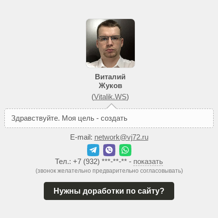
Виталий
Жуков
(
Vitalik.WS
)
З
д
р
а
в
с
т
в
у
й
т
е
.
М
о
я
ц
е
л
ь
-
с
о
з
д
а
т
ь
В
а
м
т
а
к
о
й
E-mail:
network@vj72.ru
Тел.:
+7 (932) ***-**-**
-
показать
(звонок желательно предварительно согласовывать)
Нужны доработки по сайту?