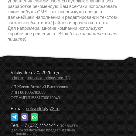
управления сайтом! Но без глубоких знаний в веб-
разработке рекомендую Вам все-таки использовать
какие-нибудь CMS, так как они куда проще в
дальнейшем наполнении и редактировании текстов/
заголовков/картинок/файлов и прочего контента.
Для напримера: многие компании используют
коробочное решение от Bitrix
(если заинтересовало -
пишите)
.
Vitaliy Jukov © 2026 год
,
оферта
политика обработки ПД
ИП Жуков Виталий Викторович
ИНН 861006791093
ОГРНИП 315861700012040
E-mail:
network@vj72.ru
Тел.:
+7 (932) ***-**-**
-
показать
(звонок желательно предварительно
согласовывать)