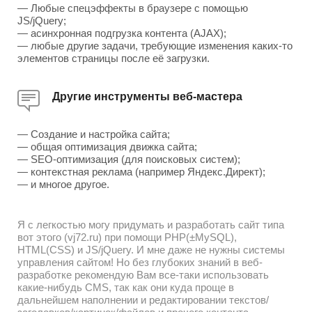
— Любые спецэффекты в браузере с помощью
JS/jQuery;
— асинхронная подгрузка контента (AJAX);
— любые другие задачи, требующие изменения каких-то
элементов страницы после её загрузки.
Другие инструменты веб-мастера
— Создание и настройка сайта;
— общая оптимизация движка сайта;
— SEO-оптимизация (для поисковых систем);
— контекстная реклама (например Яндекс.Директ);
— и многое другое.
Я с легкостью могу придумать и разработать сайт типа
вот этого (vj72.ru) при помощи PHP(±MySQL),
HTML(CSS) и JS/jQuery. И мне даже не нужны системы
управления сайтом! Но без глубоких знаний в веб-
разработке рекомендую Вам все-таки использовать
какие-нибудь CMS, так как они куда проще в
дальнейшем наполнении и редактировании текстов/