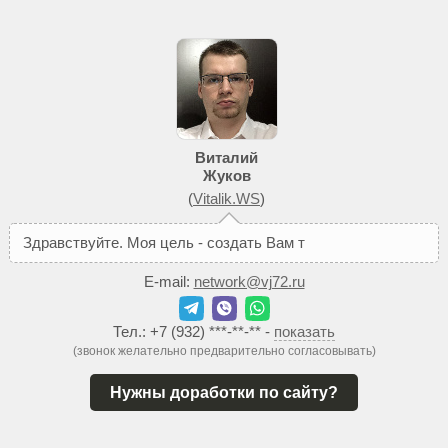
Виталий
Жуков
(
Vitalik.WS
)
З
д
р
а
в
с
т
в
у
й
т
е
.
М
о
я
ц
е
л
ь
-
с
о
з
д
а
т
ь
В
а
м
т
а
к
о
й
с
а
й
т
,
E-mail:
network@vj72.ru
Тел.:
+7 (932) ***-**-**
-
показать
(звонок желательно предварительно согласовывать)
Нужны доработки по сайту?