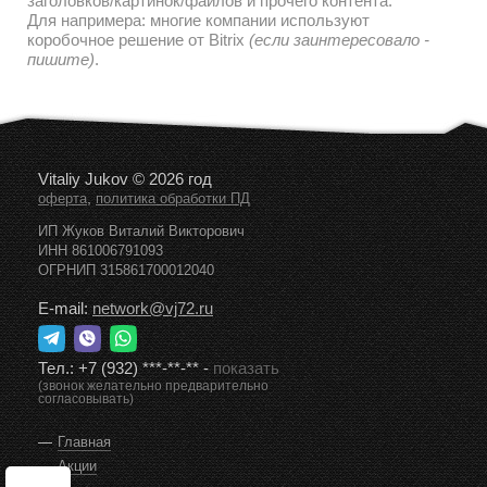
заголовков/картинок/файлов и прочего контента.
Для напримера: многие компании используют
коробочное решение от Bitrix
(если заинтересовало -
пишите)
.
Vitaliy Jukov © 2026 год
,
оферта
политика обработки ПД
ИП Жуков Виталий Викторович
ИНН 861006791093
ОГРНИП 315861700012040
E-mail:
network@vj72.ru
Тел.:
+7 (932) ***-**-**
-
показать
(звонок желательно предварительно
согласовывать)
Главная
Акции